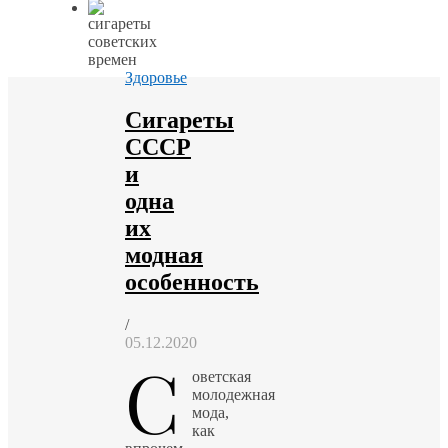
Здоровье
Сигареты
СССР
и
одна
их
модная
особенность
/
05.12.2020
С
оветская
молодежная
мода,
как