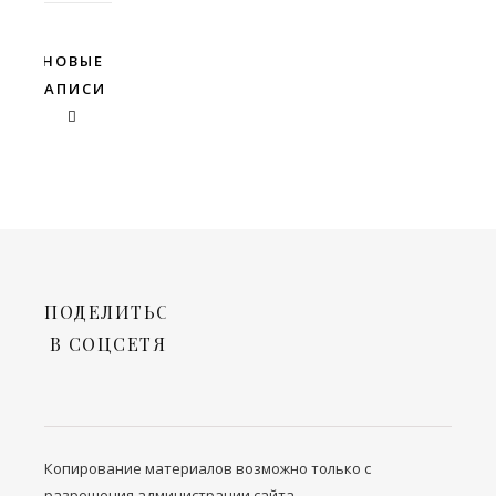
НОВЫЕ
ЗАПИСИ
ПОДЕЛИТЬСЯ
В СОЦСЕТЯХ
Копирование материалов возможно только с
разрешения администрации сайта