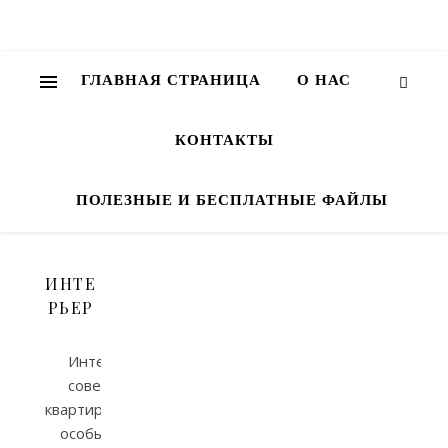
ГЛАВНАЯ СТРАНИЦА
О НАС
КОНТАКТЫ
ПОЛЕЗНЫЕ И БЕСПЛАТНЫЕ ФАЙЛЫ
ИНТЕ
РЬЕР
Интерьер
советской
квартиры — это
особый мир: