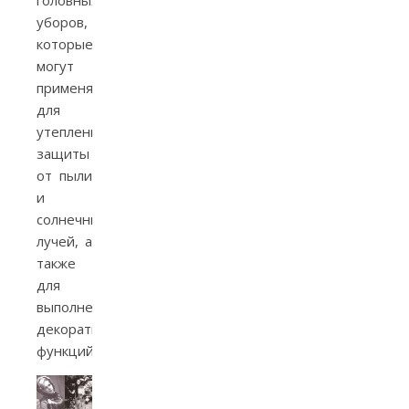
головных
уборов,
которые
могут
применяться
для
утепления,
защиты
от пыли
и
солнечных
лучей, а
также
для
выполнения
декоративных
функций.