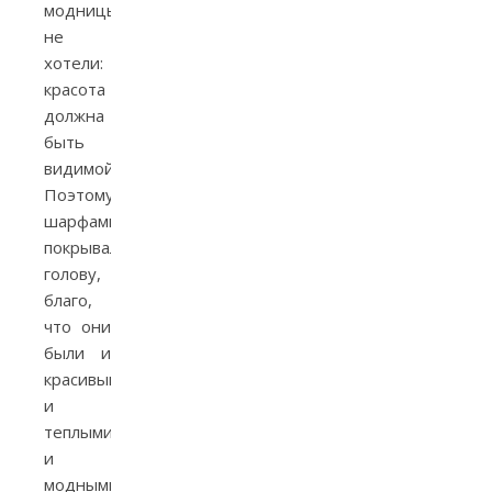
модницы
не
хотели:
красота
должна
быть
видимой.
Поэтому
шарфами
покрывали
голову,
благо,
что они
были и
красивыми,
и
теплыми,
и
модными.