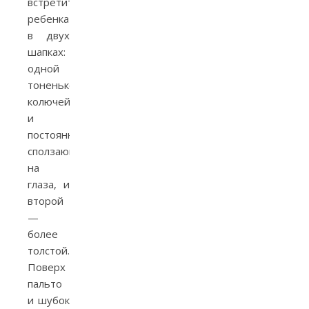
встретить
ребенка
в двух
шапках:
одной
тоненькой,
колючей
и
постоянно
сползающей
на
глаза, и
второй
—
более
толстой.
Поверх
пальто
и шубок