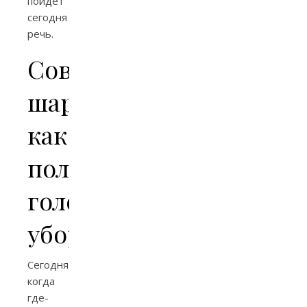
пойдет
сегодня
речь.
Советские
шарфы:
как
полноценный
головной
убор
Сегодня,
когда
где-