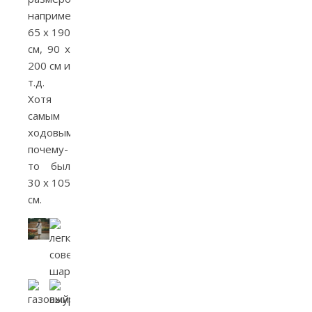
например,
65 х 190
см, 90 х
200 см и
т.д.
Хотя
самым
ходовым
почему-
то был
30 х 105
см.