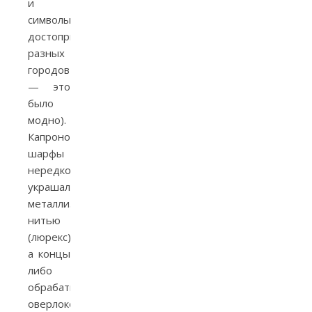
и
символы-
достопримечательности
разных
городов
— это
было
модно).
Капроновые
шарфы
нередко
украшали
металлизированной
нитью
(люрекс),
а концы
либо
обрабатывали
оверлоком,