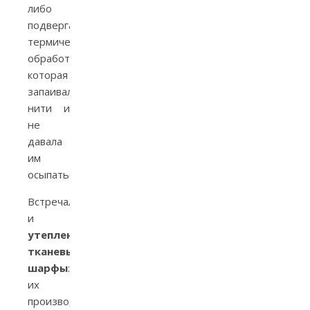
либо
подвергали
термической
обработке,
которая
запаивала
нити и
не
давала
им
осыпаться.
Встречались
и
утепленные
тканевые
шарфы
:
их
производили