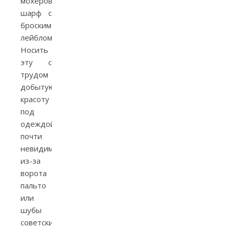
мохеровый
шарф с
броским
лейблом.
Носить
эту с
трудом
добытую
красоту
под
одеждой,
почти
невидимую
из-за
ворота
пальто
или
шубы
советские