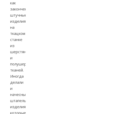
как
законченные
штучные
изделия
на
ткацком
станке
из
шерстяных
и
полушерстяных
тканей.
Иногда
делали
и
начесные
штапельные
изделия,
которые