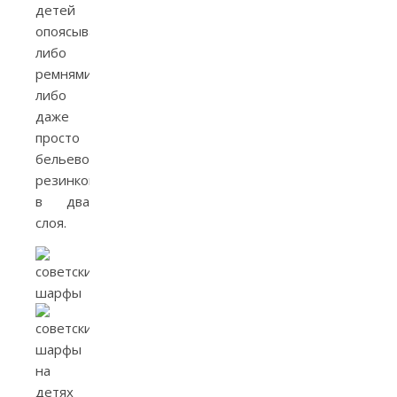
детей
опоясывали
либо
ремнями,
либо
даже
просто
бельевой
резинкой
в два
слоя.