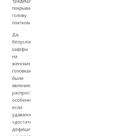
традиции
покрывать
голову
платком.
Да,
безусловно,
шарфы
на
женских
головках
были
явлением
распространенным,
особенно
если
удавалось
«достать»
дефицитный