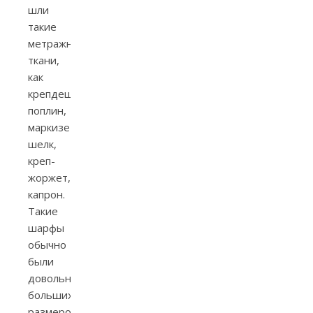
шли
такие
метражные
ткани,
как
крепдешин,
поплин,
маркизет,
шелк,
креп-
жоржет,
капрон.
Такие
шарфы
обычно
были
довольно
больших
размеров: