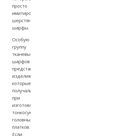
просто
имитировали
шерстяные
шарфы.
Особую
группу
тканевых
шарфов
представляли
изделия,
которые
получались
при
изготовлении
тонкосуконных
головных
платков.
Если