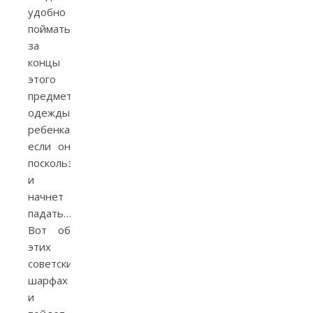
удобно
поймать
за
концы
этого
предмета
одежды
ребенка,
если он
поскользнется
и
начнет
падать…
Вот об
этих
советских
шарфах
и