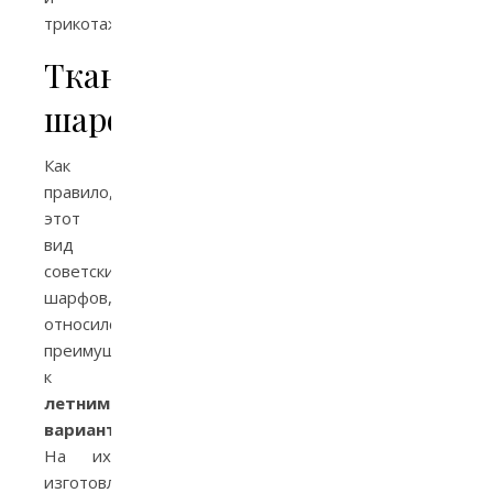
трикотажные.
Тканевые
шарфы
Как
правило,
этот
вид
советских
шарфов,
относился
преимущественно
к
летним
вариантам
.
На их
изготовление