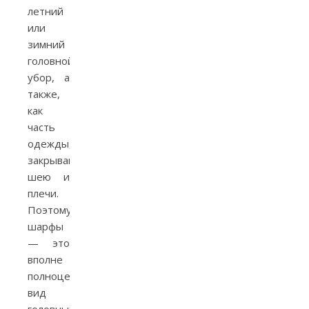
летний
или
зимний
головной
убор, а
также,
как
часть
одежды,
закрывающая
шею и
плечи.
Поэтому
шарфы
— это
вполне
полноценный
вид