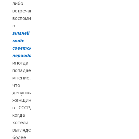
либо
встречаются
воспоминания
о
зимней
моде
советского
периода
,
иногда
попадается
мнение,
что
девушки/
женщины
в СССР,
когда
хотели
выглядеть
более