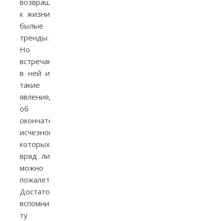
возвращающее
к жизни
былые
тренды.
Но
встречаются
в ней и
такие
явления,
об
окончательном
исчезновении
которых
вряд ли
можно
пожалеть.
Достаточно
вспомнить
ту