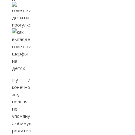
Ну и
конечно
же,
нельзя
не
упомянуть
любимую
родительскую