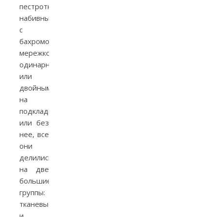
пестроткаными,
набивными,
с
бахромой,
мережкой,
одинарными
или
двойными,
на
подкладке
или без
нее, все
они
делились
на две
большие
группы:
тканевые
и