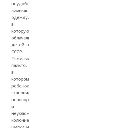
неудобную
зимнюю
одежду,
в
которую
облачали
детей в
СССР.
Тяжелые
пальто,
в
котором
ребенок
становился
неповоротливым
и
неуклюжим,
колючие
шапки и