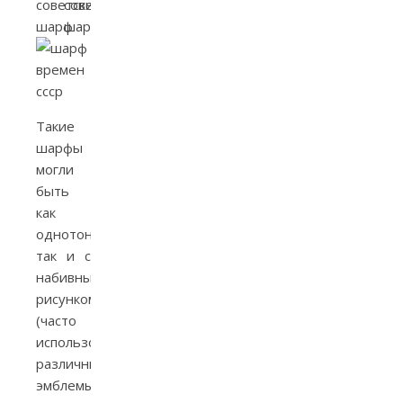
Такие
шарфы
могли
быть
как
однотонными,
так и с
набивным
рисунком
(часто
использовались
различные
эмблемы