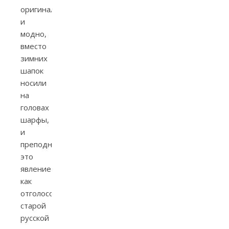
оригинально
и
модно,
вместо
зимних
шапок
носили
на
головах
шарфы,
и
преподносится
это
явление
как
отголосок
старой
русской