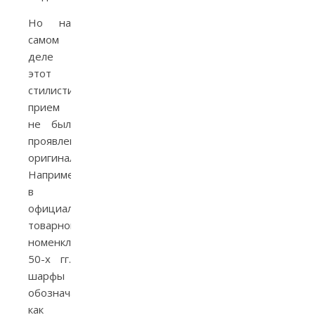
Но на
самом
деле
этот
стилистический
прием
не был
проявлением
оригинальности.
Например,
в
официальной
товарной
номенклатуре
50-х гг.
шарфы
обозначаются
как