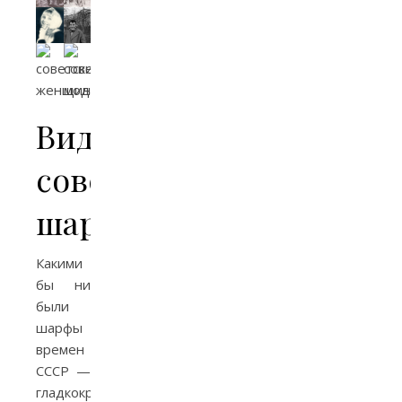
Виды
советских
шарфов
Какими
бы ни
были
шарфы
времен
СССР —
гладкокрашеными,