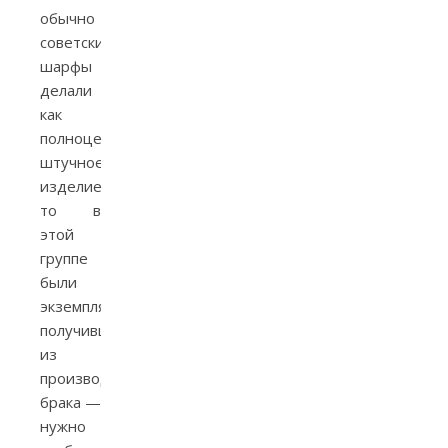
обычно
советские
шарфы
делали
как
полноценное
штучное
изделие,
то в
этой
группе
были
экземпляры,
получившиеся
из
производственного
брака —
нужно