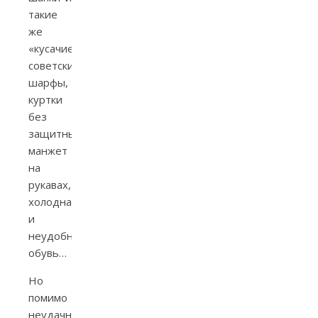
такие
же
«кусачие»
советские
шарфы,
куртки
без
защитных
манжет
на
рукавах,
холодная
и
неудобная
обувь…
Но
помимо
неудачных