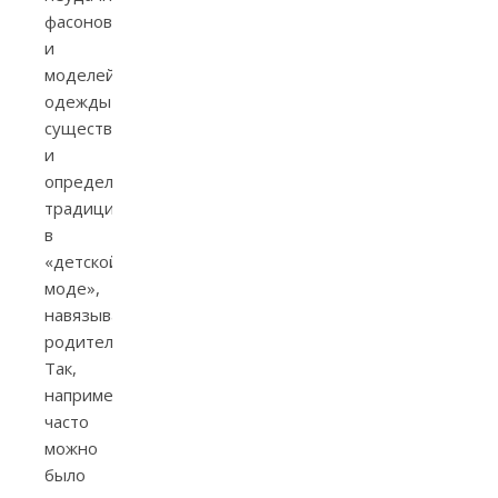
фасонов
и
моделей
одежды
существовали
и
определенные
традиции
в
«детской
моде»,
навязываемой
родителями.
Так,
например,
часто
можно
было