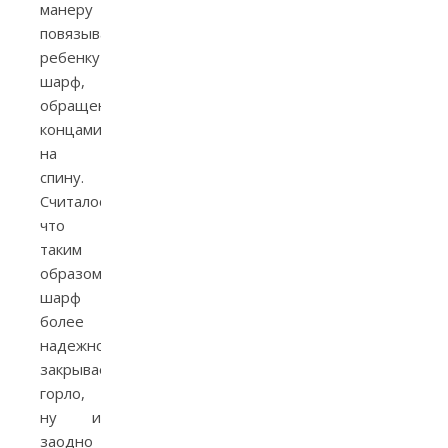
манеру
повязывать
ребенку
шарф,
обращенный
концами
на
спину.
Считалось,
что
таким
образом
шарф
более
надежно
закрывает
горло,
ну и
заодно