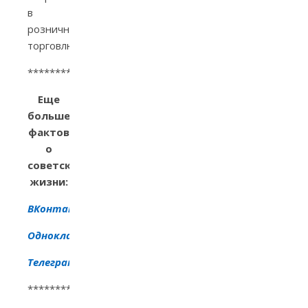
в
розничную
торговлю.
***************************************************
Еще
больше
фактов
о
советской
жизни:
ВКонтакте
Одноклассники
Телеграм
***************************************************