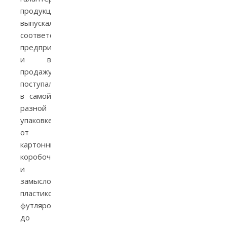
продукции,
выпускались
соответствующими
предприятиями
и в
продажу
поступали
в самой
разной
упаковке:
от
картонных
коробочек
и
замысловатых
пластиковых
футляров
до