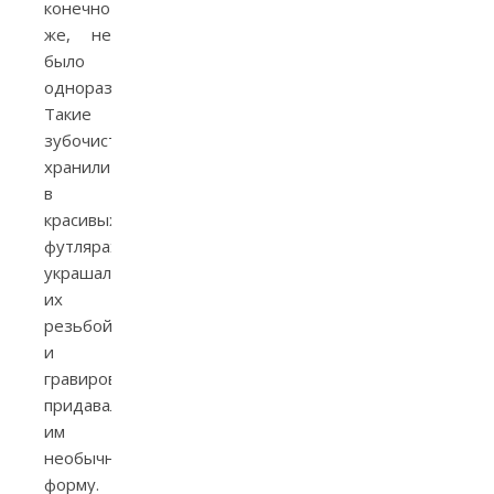
конечно
же, не
было
одноразовым.
Такие
зубочистки
хранили
в
красивых
футлярах,
украшали
их
резьбой
и
гравировкой,
придавали
им
необычную
форму.