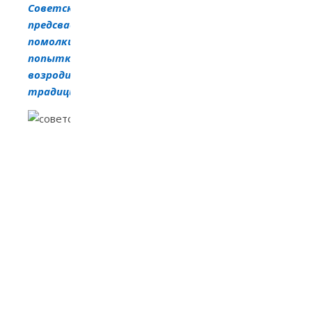
Советские
предсвадебные
помолки:
попытка
возродить
традиции