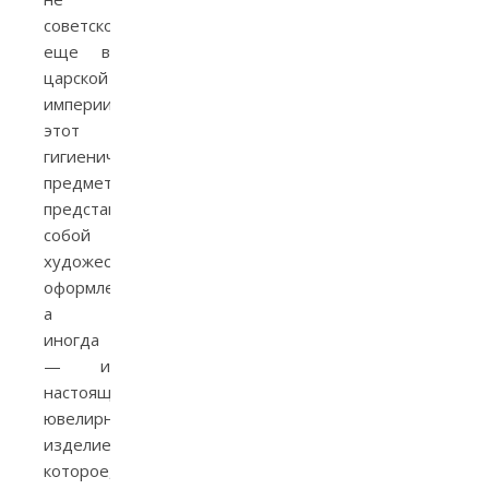
советское,
еще в
царской
империи
этот
гигиенический
предмет
представлял
собой
художественно
оформленное,
а
иногда
— и
настоящее
ювелирное
изделие,
которое,