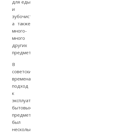
для еды
и
зубочистки,
а также
много-
много
других
предметов.
В
советские
времена
подход
к
эксплуатации
бытовых
предметов
был
несколько