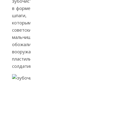
зубочистки
в форме
шпаги,
которыми
советские
мальчишки
обожали
вооружать
пластилиновых
солдатиков.