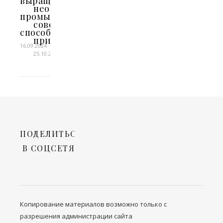
выращивали
необычный
промышленным
советский
способом
прибор
16.09.2024
25.10.2022
ПОДЕЛИТЬСЯ
В СОЦСЕТЯХ
Копирование материалов возможно только с
разрешения администрации сайта