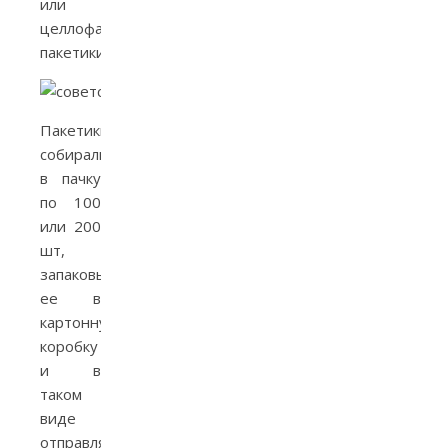
или
целлофановые
пакетики.
Пакетики
собирали
в пачку
по 100
или 200
шт,
запаковывали
ее в
картонную
коробку
и в
таком
виде
отправляли