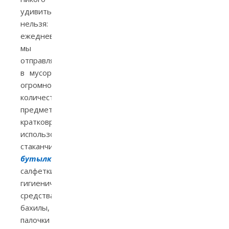
удивить
нельзя:
ежедневно
мы
отправляем
в мусор
огромное
количество
предметов
кратковременного
использования:
стаканчики,
бутылки
,
салфетки,
гигиенические
средства,
бахилы,
палочки