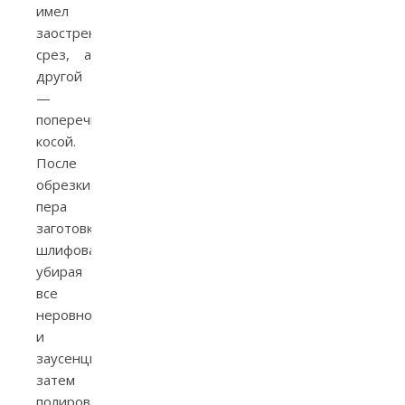
имел
заостренный
срез, а
другой
—
поперечный
косой.
После
обрезки
пера
заготовку
шлифовали,
убирая
все
неровности
и
заусенцы,
затем
полировали