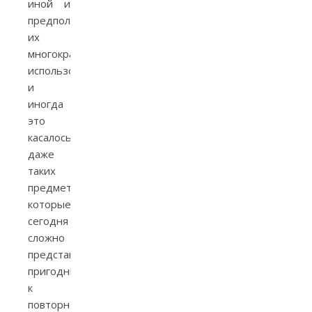
иной и
предполагал
их
многократное
использование,
и
иногда
это
касалось
даже
таких
предметов,
которые
сегодня
сложно
представить
пригодными
к
повторному