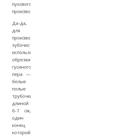
пухового
производства.
Да-да,
для
производства
зубочисток
использовались
обрезки
гусиного
пера —
белые
полые
трубочки
длиной
6-7 см,
один
конец
которой