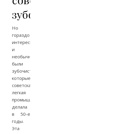
зубочистки
Но
гораздо
интереснее
и
необычнее
были
зубочистки,
которые
советская
легкая
промышленность
делала
в 50-е
годы.
Эта