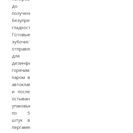
до
получения
безупречной
гладкости.
Готовые
зубочистки
отправляли
для
дезинфекции
горячим
паром в
автоклав
и после
остывания
упаковывали
по 5
штук в
пергаментные