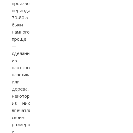
производства
периода
70-80-х
были
намного
проще
—
сделанные
из
плотного
пластика
или
дерева,
некоторые
из них
впечатляли
своим
размером
и