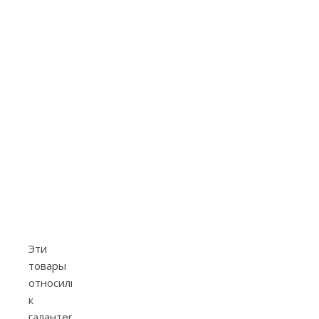
Эти
товары
относились
к
галантерейной