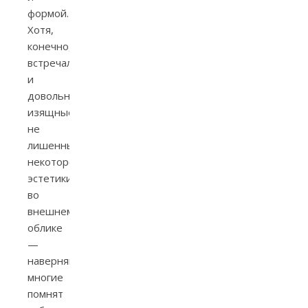
формой.
Хотя,
конечно,
встречались
и
довольно
изящные,
не
лишенные
некоторой
эстетики
во
внешнем
облике
—
наверняка,
многие
помнят