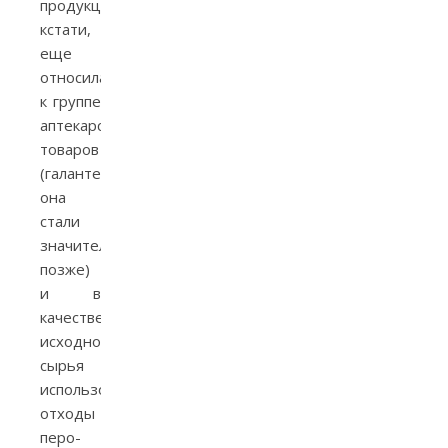
продукция,
кстати,
еще
относилась
к группе
аптекарских
товаров
(галантереей
она
стали
значительно
позже)
и в
качестве
исходного
сырья
использовались
отходы
перо-