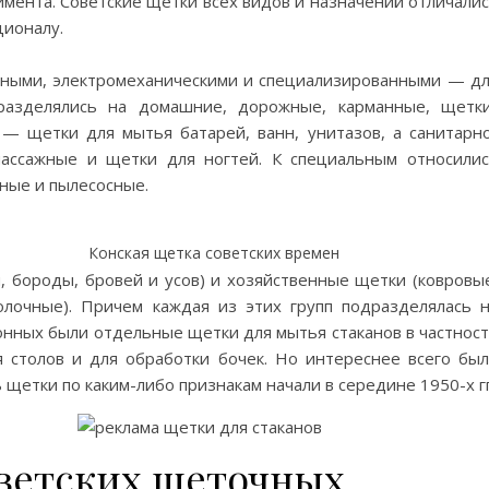
имента. Советские щетки всех видов и назначений отличали
ционалу.
ными, электромеханическими и специализированными — д
дразделялись на домашние, дорожные, карманные, щетк
— щетки для мытья батарей, ванн, унитазов, а санитарн
массажные и щетки для ногтей. К специальным относили
ные и пылесосные.
Конская щетка советских времен
, бороды, бровей и усов) и хозяйственные щетки (ковровы
олочные). Причем каждая из этих групп подразделялась 
онных были отдельные щетки для мытья стаканов в частнос
 столов и для обработки бочек. Но интереснее всего бы
щетки по каким-либо признакам начали в середине 1950-х гг
ветских щеточных