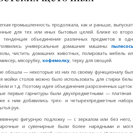
егкая промышленность продолжала, как и раньше, выпуска
енные для тех или иных бытовых целей. Ближе ко втор
ая тенденция объединения различных предметов в од
к появились универсальные домашние машины:
пылесос
полы, чистить домашних животных, полировать мебель и
миксер, мясорубку,
кофемолку
, терку для овощей.
не обошла — некоторые из них по своему функционалу бы
 мойки столов можно было использовать для стирки бель
бели и т.д. Поэтому идея объединения разрозненных щеток
амые первые гарнитуры были двухпредметными — платяная
зже к ним добавились трех- и четырехпредметные набор
ытья рук.
евянную фигурную подложку — с зеркалом или без него,
одарочные и сувенирные были более нарядными и могл