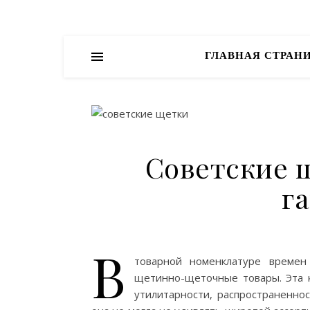
ГЛАВНАЯ СТРАН
Советские 
г
В
товарной номенклатуре време
щетинно-щеточные товары. Эта к
утилитарности, распространенно