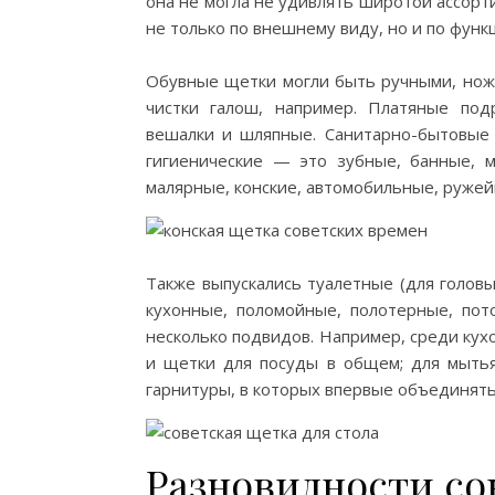
она не могла не удивлять широтой ассорт
не только по внешнему виду, но и по функ
Обувные щетки могли быть ручными, нож
чистки галош, например. Платяные по
вешалки и шляпные. Санитарно-бытовые 
гигиенические — это зубные, банные, 
малярные, конские, автомобильные, ружей
Также выпускались туалетные (для головы
кухонные, поломойные, полотерные, пот
несколько подвидов. Например, среди кух
и щетки для посуды в общем; для мытья
гарнитуры, в которых впервые объединять 
Разновидности со