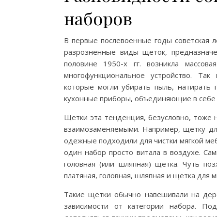
наборов
В первые послевоенные годы советская л
разрозненные виды щеток, предназнач
половине 1950-х гг. возникла массов
многофункциональное устройство. Та
которые могли убирать пыль, натирать 
кухонные приборы, объединяющие в себе 
Щетки эта тенденция, безусловно, тоже 
взаимозаменяемыми. Например, щетку для
одежные подходили для чистки мягкой ме
один набор просто витала в воздухе. С
головная (или шляпная) щетка. Чуть по
платяная, головная, шляпная и щетка для м
Такие щетки обычно навешивали на дер
зависимости от категории набора. П