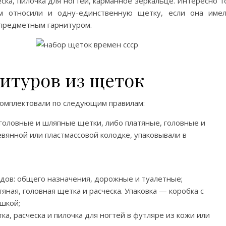
ска, пилочка для ногтей, карманное зеркальце. Интересно т
м относили и одну-единственную щетку, если она име
предметным гарнитуром.
итуров из щеток
 комплектовали по следующим правилам:
головные и шляпные щетки, либо платяные, головные и
евянной или пластмассовой колодке, упаковывали в
идов: общего назначения, дорожные и туалетные;
ная, головная щетка и расческа. Упаковка — коробка с
шкой;
а, расческа и пилочка для ногтей в футляре из кожи или