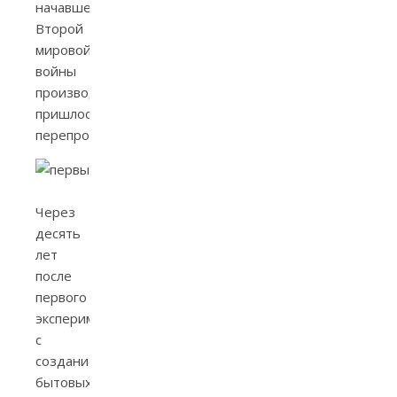
начавшейся
Второй
мировой
войны
производство
пришлось
перепрофилировать.
Холодильник ХТЗ
Через
десять
лет
после
первого
эксперимента
с
созданием
бытовых