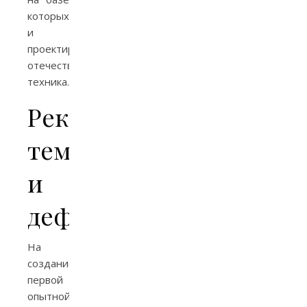
которых
и
проектировалась
отечественная
техника.
Рекордные
темпы
и
дефицит
На
создание
первой
опытной