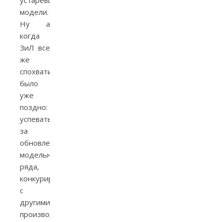
модели.
Ну а
когда
ЗиЛ все
же
спохватился,
было
уже
поздно:
успевать
за
обновлением
модельного
ряда,
конкурируя
с
другими
производителями,