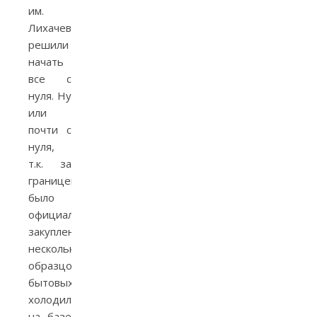
им.
Лихачева
решили
начать
все с
нуля. Ну
или
почти с
нуля,
т.к. за
границей
было
официально
закуплено
несколько
образцов
бытовых
холодильников,
на базе