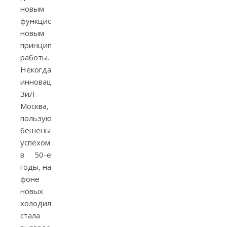
новым
функционалом,
новым
принципом
работы.
Некогда
инновационная
ЗиЛ-
Москва,
пользующаяся
бешеным
успехом
в 50-е
годы, на
фоне
новых
холодильников
стала