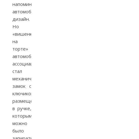
напоминать
автомобильный
дизайн.
Но
«вишенкой
на
торте»
автомобильных
ассоциаций
стал
механический
замок с
ключиком,
размещенный
в ручке,
которым
можно
было
запирать