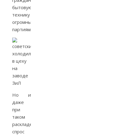
гражданам
бытовую
технику
огромными
партиями.
Но и
даже
при
таком
раскладе
спрос