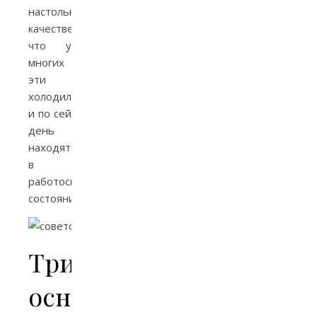
настолько
качественной,
что у
многих
эти
холодильники
и по сей
день
находятся
в
работоспособном
состоянии.
Три
основных