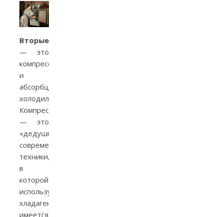
Вторые
— это
компрессионные
и
абсорбционные
холодильники.
Компрессионные
— это
«дедушки»
современной
техники,
в
которой
используется
хладагент,
имеется