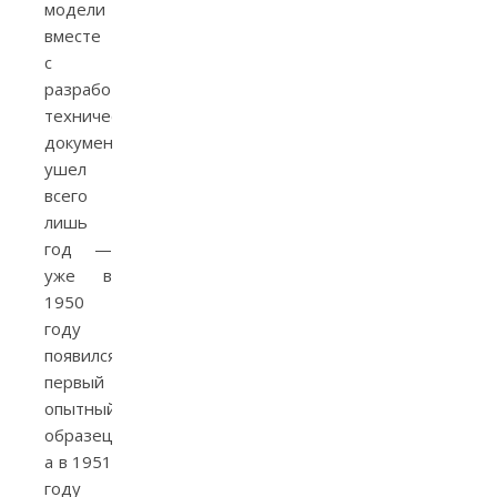
модели
вместе
с
разработкой
технической
документации
ушел
всего
лишь
год —
уже в
1950
году
появился
первый
опытный
образец,
а в 1951
году