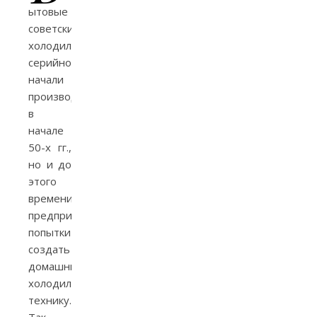
ытовые
советские
холодильники
серийно
начали
производиться
в
начале
50-х гг.,
но и до
этого
времени
предпринимались
попытки
создать
домашнюю
холодильную
технику.