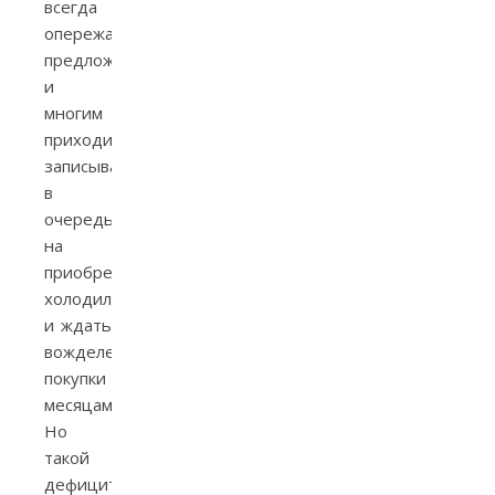
всегда
опережал
предложение,
и
многим
приходилось
записываться
в
очередь
на
приобретение
холодильника
и ждать
вожделенной
покупки
месяцами.
Но
такой
дефицит