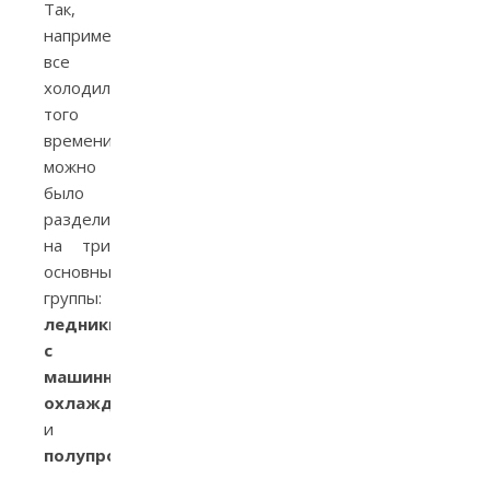
Так,
например,
все
холодильники
того
времени
можно
было
разделить
на три
основные
группы:
ледники
,
с
машинным
охлаждением
и
полупроводниковые
.