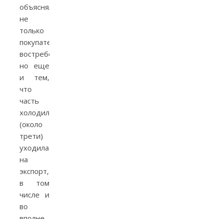
объяснялся
не
только
покупательской
востребованностью,
но еще
и тем,
что
часть
холодильников
(около
трети)
уходила
на
экспорт,
в том
числе и
во
вполне