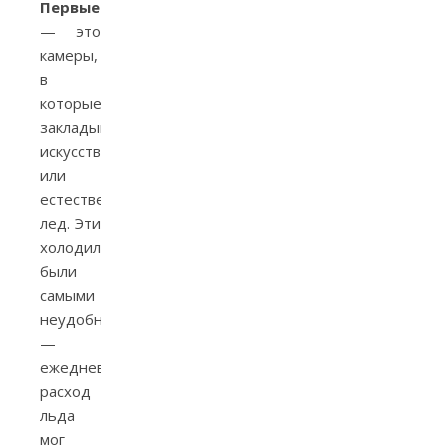
Первые
— это
камеры,
в
которые
закладывали
искусственный
или
естественный
лед. Эти
холодильники
были
самыми
неудобными
—
ежедневный
расход
льда
мог