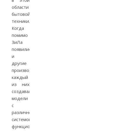
области
бытовой
техники.
Когда
помимо
ЗиЛа
появились
и
другие
производители,
каждый
из них
создавал
модели
с
различной
системой
функционирования.