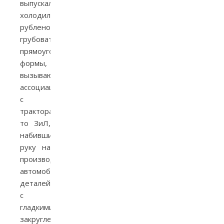
выпускал
холодильники
рубленой,
грубоватой
прямоугольной
формы,
вызывающей
ассоциации
с
тракторами,
то ЗиЛ,
набивший
руку на
производстве
автомобильных
деталей
с
гладкими,
закругленными