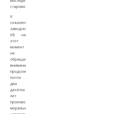
выглядеть
старомодно.
К
сожалению,
заводское
КБ на
этот
момент
не
обращало
внимания,
продолжая
почти
два
десятка
лет
производить
морально
устаревшие