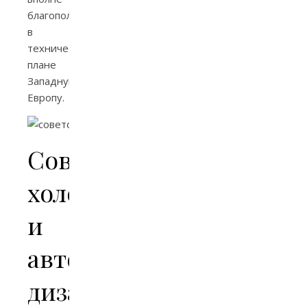
благополучную
в
техническом
плане
Западную
Европу.
Советские
холодильники
и
автомобильный
дизайн