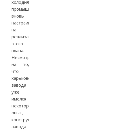
холодильников
промышленность
вновь
настраивается
на
реализацию
этого
плана.
Несмотря
на то,
что
харьковского
завода
уже
имелся
некоторый
опыт,
конструкторы
завода