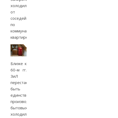
холодильник
от
соседей
по
коммунальной
квартире.
Ближе к
60-м гг.
ЗиЛ
перестает
быть
единственным
производителем
бытовых
холодильников