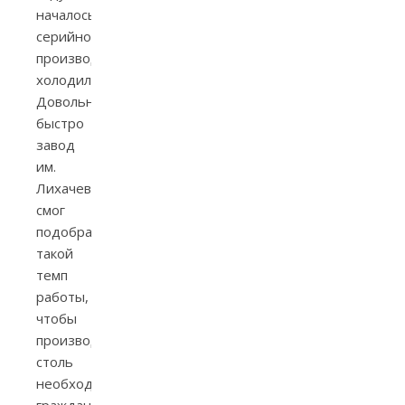
началось
серийное
производство
холодильника.
Довольно
быстро
завод
им.
Лихачева
смог
подобрать
такой
темп
работы,
чтобы
производить
столь
необходимую