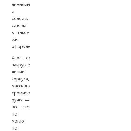
линиями,
и
холодильник
сделал
в таком
же
оформлении.
Характерные
закругленные
линии
корпуса,
массивная
хромированная
ручка —
все это
не
могло
не