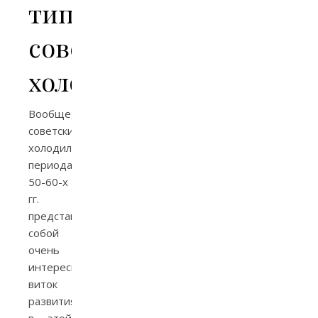
типа
советских
холодильников
Вообще,
советские
холодильники
периода
50-60-х
гг.
представляли
собой
очень
интересный
виток
развития
в этой