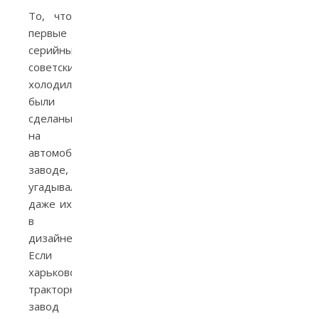
То, что
первые
серийные
советские
холодильники
были
сделаны
на
автомобильном
заводе,
угадывалось
даже их
в
дизайне.
Если
харьковский
тракторный
завод