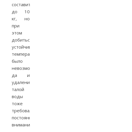
составить
до 10
кг, но
при
этом
добиться
устойчивой
температуры
было
невозможно,
да и
удаление
талой
воды
тоже
требовало
постоянного
внимания.