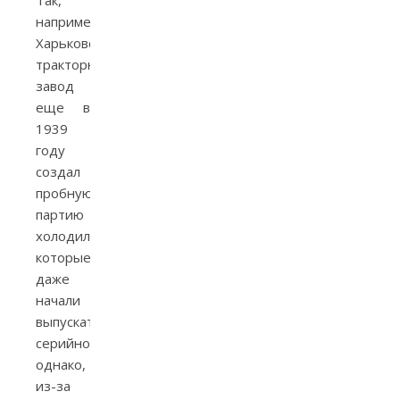
Так,
например,
Харьковский
тракторный
завод
еще в
1939
году
создал
пробную
партию
холодильников,
которые,
даже
начали
выпускать
серийно,
однако,
из-за