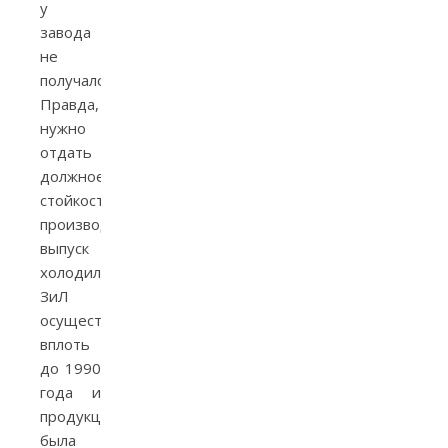
у
завода
не
получалось.
Правда,
нужно
отдать
должное
стойкости
производства:
выпуск
холодильников
ЗиЛ
осуществлялся
вплоть
до 1990
года и
продукция
была