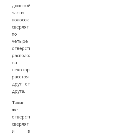
длинной
части
полосок
сверлят
по
четыре
отверстия,
расположенных
на
некотором
расстоянии
друг от
друга.
Такие
же
отверстия
сверлят
и в