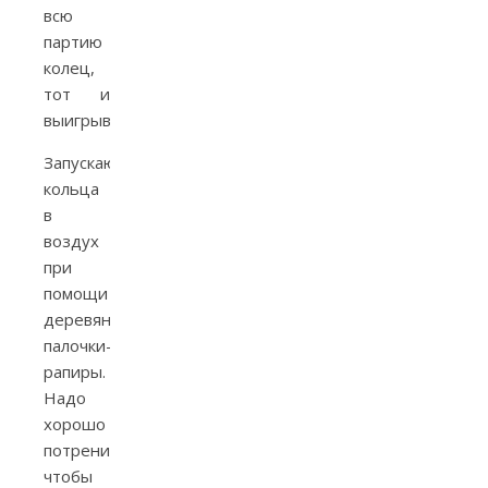
всю
партию
колец,
тот и
выигрывает.
Запускают
кольца
в
воздух
при
помощи
деревянной
палочки-
рапиры.
Надо
хорошо
потренироваться,
чтобы