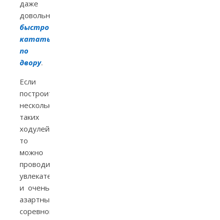
даже
довольно
быстро
кататься
по
двору
.
Если
построить
несколько
таких
ходулей,
то
можно
проводить
увлекательные
и очень
азартные
соревнования,