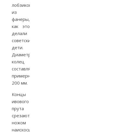
лобзиком
из
фанеры,
как это
делали
советские
дети.
Диаметр
колец
составляет
примерно
200 мм.
Концы
ивового
прута
срезают
ножом
наискось,