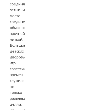
соединяют
встык и
место
соединения
обматывают
прочной
ниткой.
Большинство
детских
дворовых
игр
советских
времен
служило
не
только
развлекательным
целям,