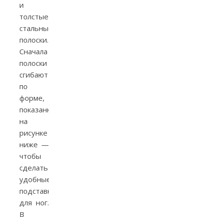
и
толстые
стальные
полоски.
Сначала
полоски
сгибают
по
форме,
показанной
на
рисунке
ниже —
чтобы
сделать
удобные
подставки
для ног.
В