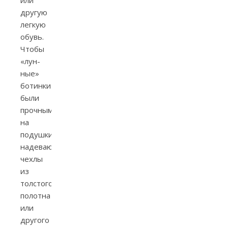
или
другую
легкую
обувь.
Чтобы
«лун­
ные»
ботинки
были
прочными,
на
подушки
надевают
чехлы
из
толстого
полотна
или
другого