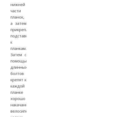
нижней
части
планок,
а затем
прикрепляют
подставки
к
планкам.
Затем с
помощью
длинных
болтов
крепят к
каждой
планке
хорошо
накачанные
велосипедные