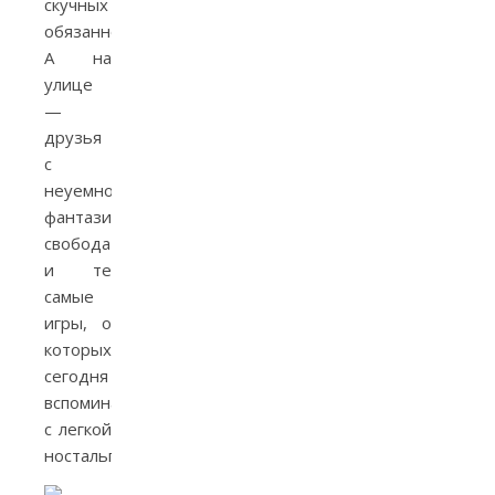
скучных
обязанностях.
А на
улице
—
друзья
с
неуемной
фантазией,
свобода
и те
самые
игры, о
которых
сегодня
вспоминается
с легкой
ностальгией…