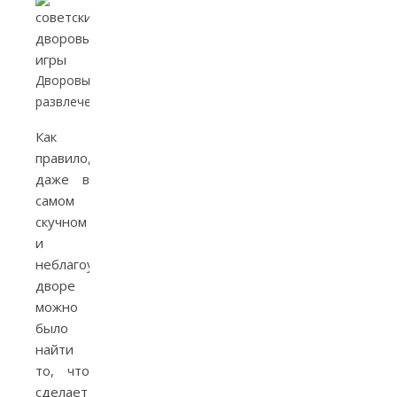
Дворовые
развлечения
Как
правило,
даже в
самом
скучном
и
неблагоустроенном
дворе
можно
было
найти
то, что
сделает