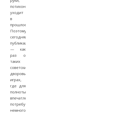
руки,
потихоньку
уходит
в
прошлое.
Поэтому
сегодняшняя
публикация
— как
раз о
таких
советских
дворовых
играх,
где для
полноты
впечатлений
потребуется
немного