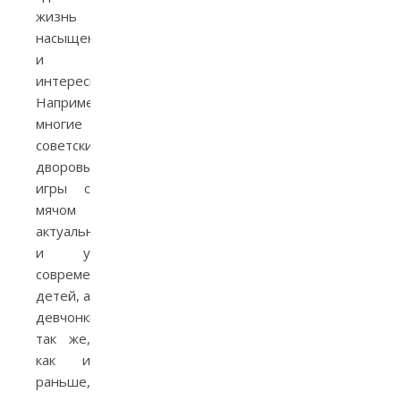
жизнь
насыщенной
и
интересной.
Например,
многие
советские
дворовые
игры с
мячом
актуальны
и у
современных
детей, а
девчонки
так же,
как и
раньше,