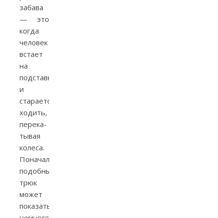
забава
— это
когда
человек
встает
на
подставку
и
старается
ходить,
перека­
тывая
колеса.
Поначалу
подобный
трюк
может
показаться
немного