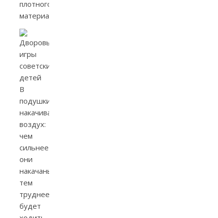
плотного
материала.
В
подушки
накачивают
воздух:
чем
сильнее
они
накачаны,
тем
труднее
будет
ходить.