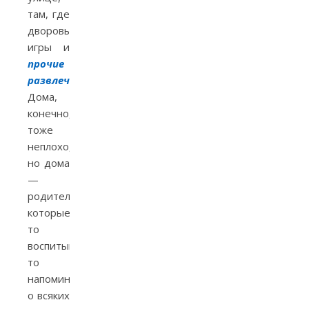
там, где
дворовые
игры и
прочие
развлечения
.
Дома,
конечно,
тоже
неплохо,
но дома
—
родители,
которые
то
воспитывают,
то
напоминают
о всяких