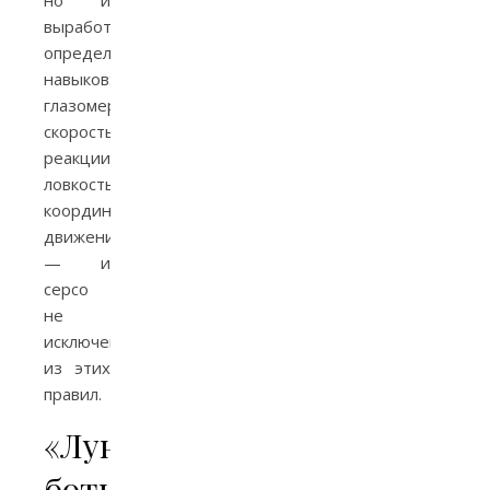
но и
выработке
определенных
навыков:
глазомер,
скорость
реакции,
ловкость,
координация
движений
— и
серсо
не
исключение
из этих
правил.
«Лунные»
ботинки