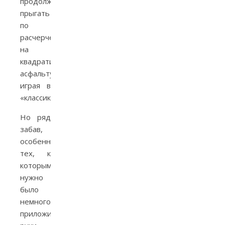
продолжают
прыгать
по
расчерченному
на
квадратики
асфальту,
играя в
«классики».
Но ряд
забав,
особенно
тех, к
которым
нужно
было
немного
приложить