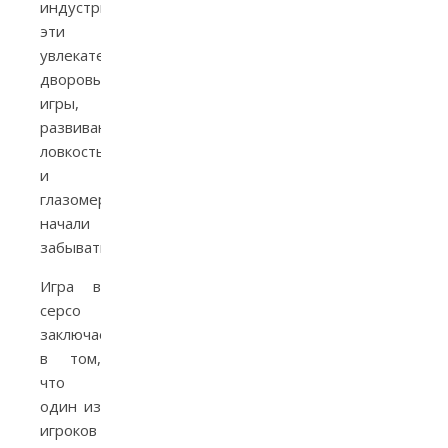
индустрии,
эти
увлекательные
дворовые
игры,
развивающие
ловкость
и
глазомер,
начали
забываться.
Игра в
серсо
заключается
в том,
что
один из
игроков