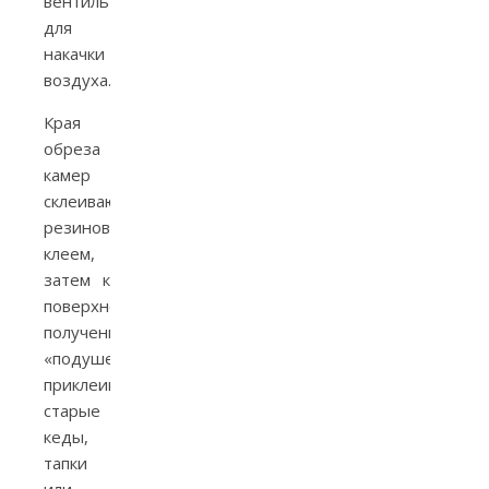
вентиль
для
накачки
воздуха.
Края
обреза
камер
склеивают
резиновым
клеем,
затем к
поверхности
полученных
«подушек»
приклеивают
старые
кеды,
тапки