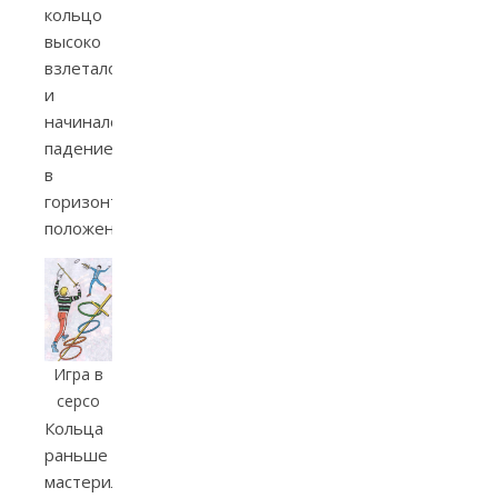
кольцо
высоко
взлетало
и
начинало
падение
в
горизонтальном
положении.
Игра в
серсо
Кольца
раньше
мастерили