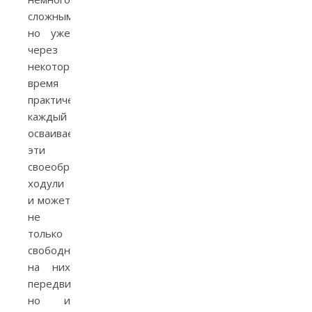
сложным,
но уже
через
некоторое
время
практический
каждый
осваивает
эти
своеобразные
ходули
и может
не
только
свободно
на них
передвигаться,
но и