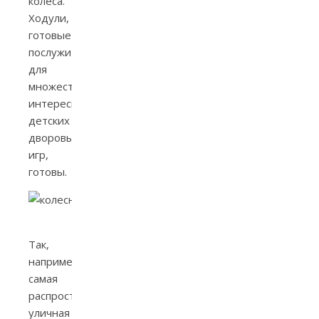
колеса.
Ходули,
готовые
послужить
для
множества
интересных
детских
дворовых
игр,
готовы.
Ходули из велосипедных колес
Так,
например,
самая
распространенная
уличная