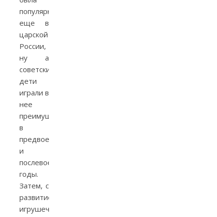
популярна
еще в
царской
России,
ну а
советские
дети
играли в
нее
преимущественно
в
предвоенные
и
послевоенные
годы.
Затем, с
развитием
игрушечной