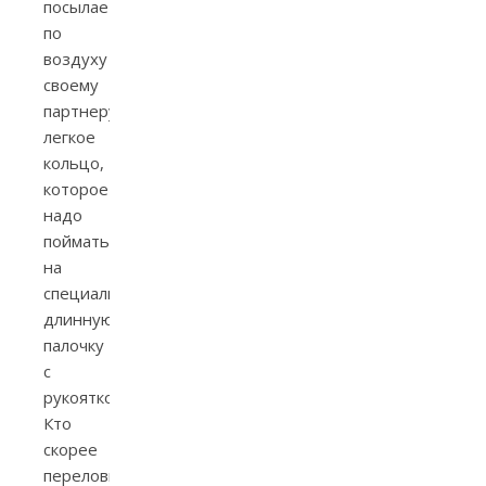
посылает
по
воздуху
своему
партнеру
легкое
кольцо,
которое
надо
поймать
на
специальную
длинную
палочку
с
рукояткой.
Кто
скорее
переловит