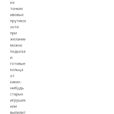
из
тонких
ивовых
прутиков,
хотя
при
желании
можно
подыскать
и
готовые
кольца
от
каких-
нибудь
старых
игрушек
или
выпилить