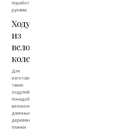
поработать
руками.
Ходули
из
велосипедных
колес
Для
изготовления
таких
ходулей
понадобятся
велоколеса,
длинные
деревянные
планки