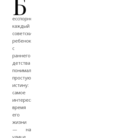
Б
есспорно,
каждый
советский
ребенок
с
раннего
детства
понимал
простую
истину:
самое
интересное
время
его
жизни
— на
улице,