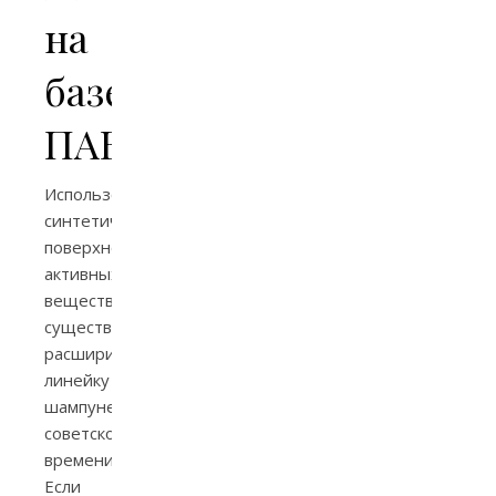
на
базе
ПАВ
Использование
синтетических
поверхностно-
активных
веществ
существенно
расширило
линейку
шампуней
советского
времени.
Если