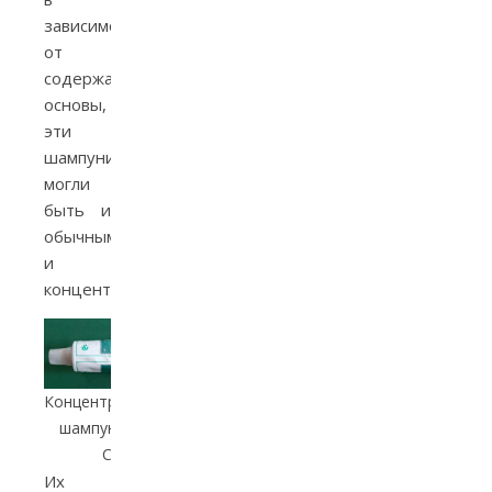
зависимости
от
содержания
основы,
эти
шампуни
могли
быть и
обычными,
и
концентрированными.
Концентрированный
шампунь времен
СССР
Их