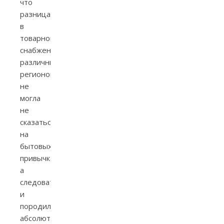
что
разница
в
товарном
снабжении
различных
регионов
не
могла
не
сказаться
на
бытовых
привычках,
а
следовательно,
и
породила
абсолютно