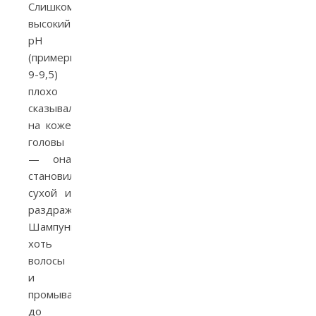
Слишком
высокий
pH
(примерно
9-9,5)
плохо
сказывался
на коже
головы
— она
становилась
сухой и
раздраженной.
Шампуни
хоть
волосы
и
промывали
до