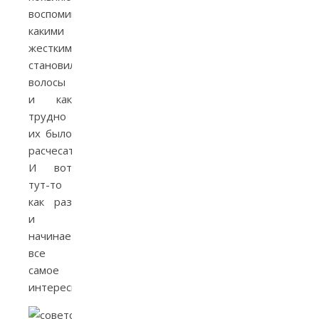
воспоминания,
какими
жесткими
становились
волосы
и как
трудно
их было
расчесать.
И вот
тут-то
как раз
и
начинается
все
самое
интересное.