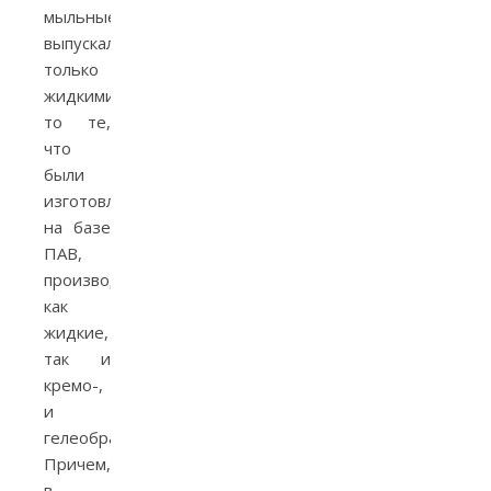
мыльные
выпускали
только
жидкими,
то те,
что
были
изготовлены
на базе
ПАВ,
производили
как
жидкие,
так и
кремо-,
и
гелеобразные.
Причем,
в