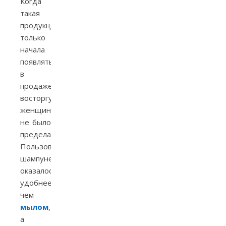
Когда
такая
продукция
только
начала
появляться
в
продаже,
восторгу
женщин
не было
предела.
Пользоваться
шампунем
оказалось
удобнее,
чем
мылом
,
а