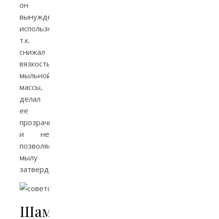
он
вынуждено
использовался,
т.к.
снижал
вязкость
мыльной
массы,
делал
ее
прозрачной
и не
позволял
мылу
затвердеть.
Шампуни