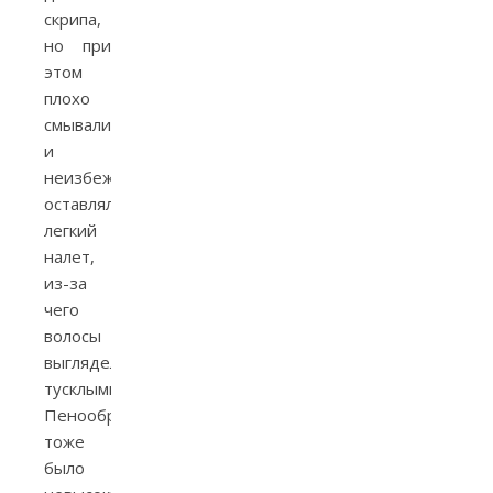
скрипа,
но при
этом
плохо
смывались
и
неизбежно
оставляли
легкий
налет,
из-за
чего
волосы
выглядели
тусклыми.
Пенообразование
тоже
было