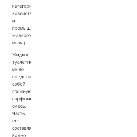
категория
хозяйственного
и
промышленного
жидкого
мыла).
Жидкое
туалетное
мыло
представляло
собой
сложную
парфюмированую
смесь.
Часть
ее
составлял
водно-