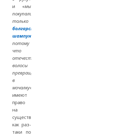
и «
мы
покупали
только
болгарские
шампуни
,
потому
что
отечественные
волосы
превращали
в
мочалку
»
имеют
право
на
существование
как раз-
таки по