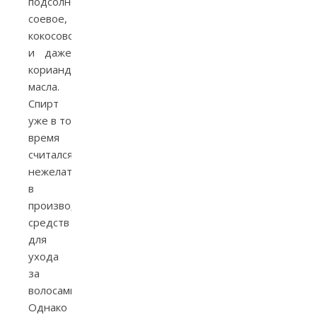
подсолнечное,
соевое,
кокосовое
и даже
кориандровое
масла.
Спирт
уже в то
время
считался
нежелательным
в
производстве
средств
для
ухода
за
волосами.
Однако