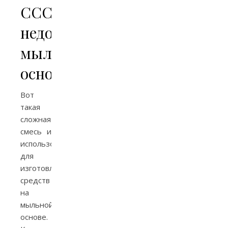
СССР:
недостатки
мыльной
основы
Вот
такая
сложная
смесь и
использовалась
для
изготовления
средств
на
мыльной
основе.