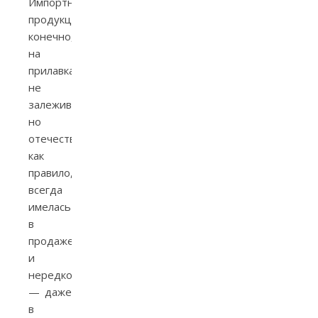
Импортная
продукция,
конечно,
на
прилавках
не
залеживалась,
но
отечественная,
как
правило,
всегда
имелась
в
продаже,
и
нередко
— даже
в