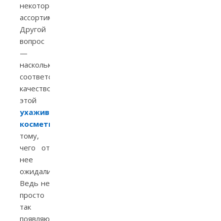
некотором
ассортименте.
Другой
вопрос
—
насколько
соответствовало
качество
этой
ухаживающей
косметики
тому,
чего от
нее
ожидали.
Ведь не
просто
так
появляются