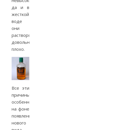
невысоким,
да и в
жесткой
воде
они
растворялись
довольно
плохо.
Все эти
причины,
особенно
на фоне
появления
нового
вида