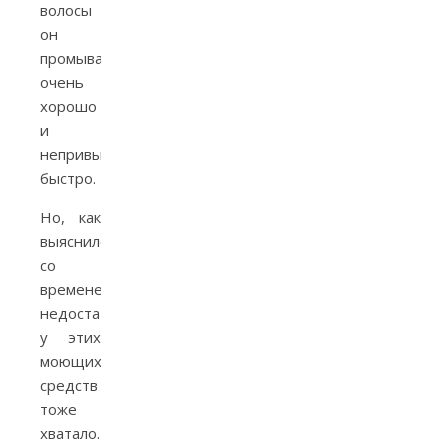
волосы
он
промывал
очень
хорошо
и
непривычно
быстро.
Но, как
выяснилось
со
временем,
недостатков
у этих
моющих
средств
тоже
хватало.