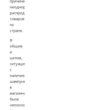
причине
неоднородного
распределения
товаров
по
стране.
В
общем
и
целом,
ситуация
с
наличием
шампуней
в
магазинах
была
неплохой.