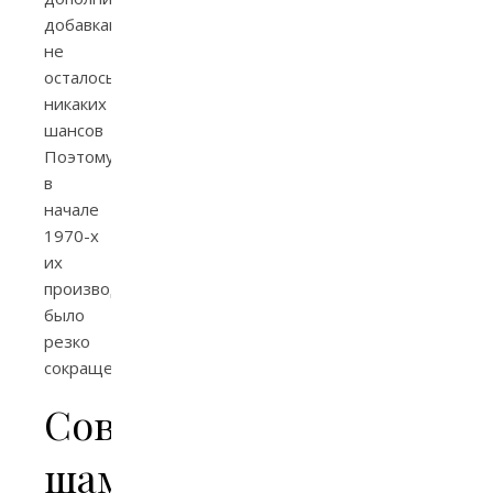
добавками,
не
осталось
никаких
шансов
Поэтому
в
начале
1970-х
их
производство
было
резко
сокращено.
Советские
шампуни