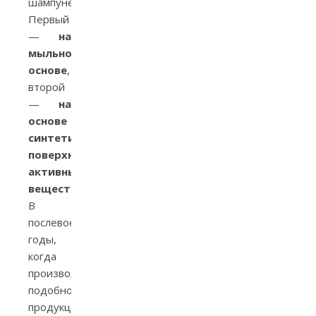
шампуней.
Первый
—
на
мыльной
основе
,
второй
—
на
основе
синтетических
поверхностно-
активных
веществ
.
В
послевоенные
годы,
когда
производство
подобной
продукции