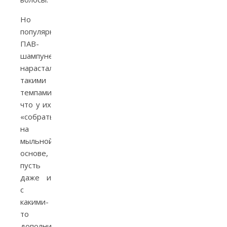
Но
популярность
ПАВ-
шампуней
нарастала
такими
темпами,
что у их
«собратьев»
на
мыльной
основе,
пусть
даже и
с
какими-
то
дополнительными