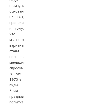
шампуней,
основанных
на ПАВ,
привели
к тому,
что
мыльные
варианты
стали
пользоваться
меньшим
спросом.
В 1960-
1970-е
годы
была
предпринята
попытка