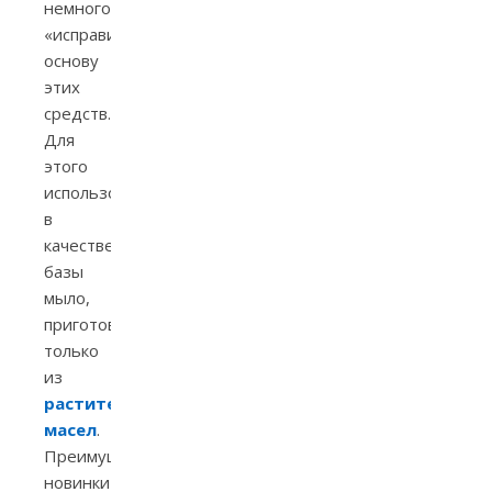
немного
«исправить»
основу
этих
средств.
Для
этого
использовали
в
качестве
базы
мыло,
приготовленное
только
из
растительных
масел
.
Преимуществом
новинки