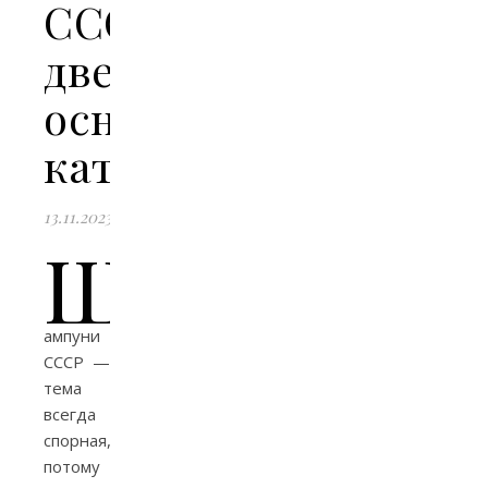
СССР:
две
основные
категории
13.11.2023
Ш
ампуни
СССР —
тема
всегда
спорная,
потому