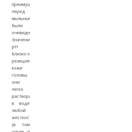
преимущества
перед
мыльными
были
очевидны.
Значение
pH
близко к
реакциям
кожи
головы;
они
легко
растворялись
в воде
любой
жесткости
(в том
числе, и