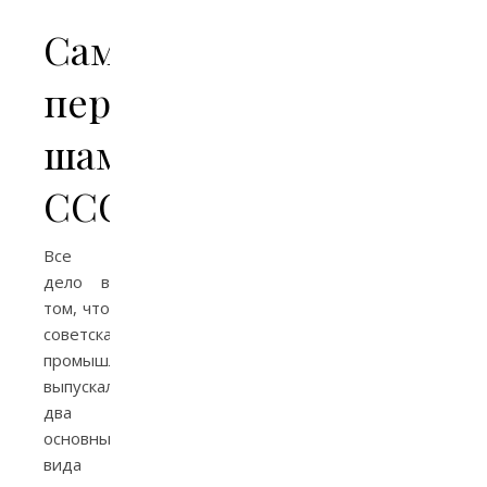
Самые
первые
шампуни
СССР
Все
дело в
том, что
советская
промышленность
выпускала
два
основных
вида