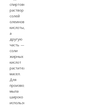
спиртовой
раствор
солей
олеиновой
кислоты,
а
другую
часть —
соли
жирных
кислот
растительных
масел.
Для
производства
мыла
широко
использовалось