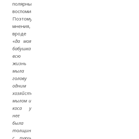
полярные
воспоминания.
Поэтому
мнения,
вроде
«
да моя
бабушка
всю
жизнь
мыла
голову
одним
хозяйственным
мылом и
коса у
нее
была
толщиной
с руку
»