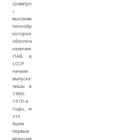
Шампуни
с
высоким
пенообразованием,
которое
обеспечивало
наличие
ПАВ, в
СССР
начали
выпускать
лишь в
1960-
1970-е
годы, и
это
были
первые
моющие