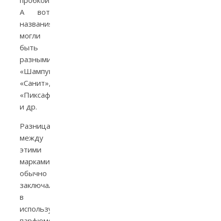
пробкой.
А вот
названия
могли
быть
разными:
«Шампунь»,
«Санит»,
«Пиксафон»
и др.
Разница
между
этими
марками
обычно
заключалась
в
используемой
парфюмерной