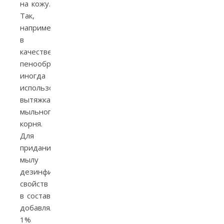
на кожу.
Так,
например,
в
качестве
пенообразователя
иногда
использовалась
вытяжка
мыльного
корня.
Для
придания
мылу
дезинфицирующих
свойств
в состав
добавляли
1%