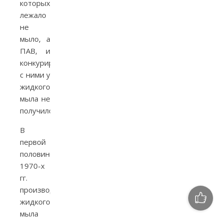
которых
лежало
не
мыло, а
ПАВ, и
конкурировать
с ними у
жидкого
мыла не
получилось.
В
первой
половине
1970-х
гг.
производство
жидкого
мыла