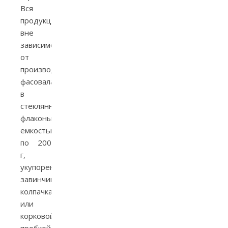
Вся
продукция,
вне
зависимости
от
производителя,
фасовалась
в
стеклянные
флаконы
емкостью
по 200
г,
укупоренных
завинчивающимися
колпачками
или
корковой