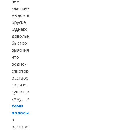
чем
классическим
мылом в
бруске.
Однако
довольно
быстро
выяснилось,
что
водно-
спиртовой
раствор
сильно
сушит и
кожу, и
сами
волосы
,
а
растворяемость