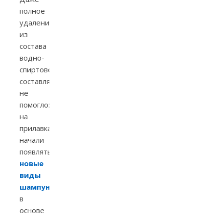
полное
удаление
из
состава
водно-
спиртовой
составляющей
не
помогло:
на
прилавках
начали
появляться
новые
виды
шампуней
,
в
основе