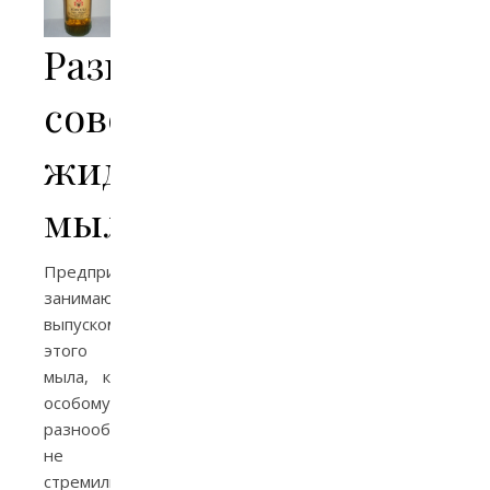
Разновидности
советского
жидкого
мыла
Предприятия,
занимающиеся
выпуском
этого
мыла, к
особому
разнообразию
не
стремились.