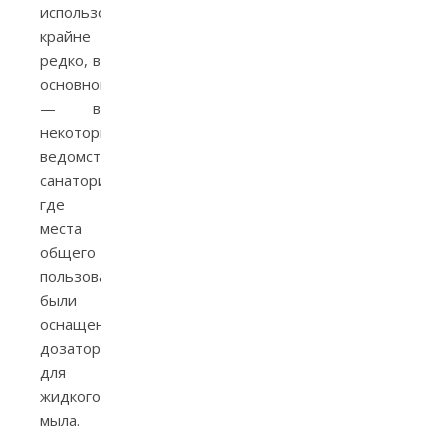
использовалось
крайне
редко, в
основном
— в
некоторых
ведомственных
санаториях,
где
места
общего
пользования
были
оснащены
дозаторами
для
жидкого
мыла.