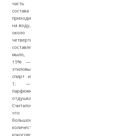
часть
состава
приходилась
на воду,
около
четверти
составляло
мыло,
15% —
этиловый
спирт и
1; —
парфюмерная
отдушка.
Считалось,
что
большое
количество
кокосового