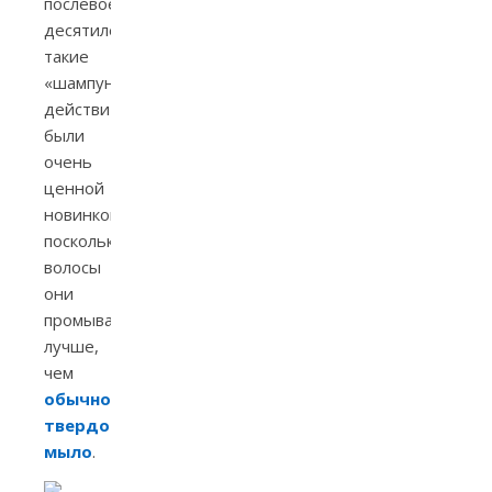
послевоенного
десятилетия
такие
«шампуни»
действительно,
были
очень
ценной
новинкой,
поскольку
волосы
они
промывали
лучше,
чем
обычное
твердое
мыло
.