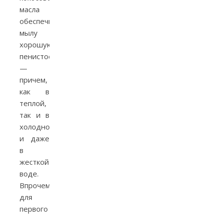
масла
обеспечивает
мылу
хорошую
пенистость
—
причем,
как в
теплой,
так и в
холодной,
и даже
в
жесткой
воде.
Впрочем,
для
первого