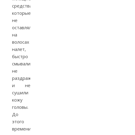
средства,
которые
не
оставляли
на
волосах
налет,
быстро
смывались,
не
раздражали
и не
сушили
кожу
головы.
До
этого
времени