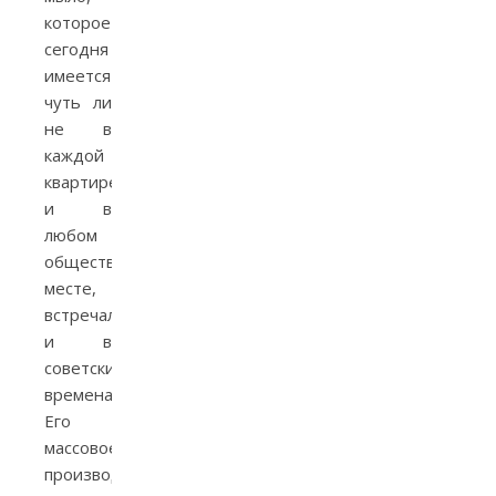
которое
сегодня
имеется
чуть ли
не в
каждой
квартире
и в
любом
общественном
месте,
встречалось
и в
советские
времена.
Его
массовое
производство