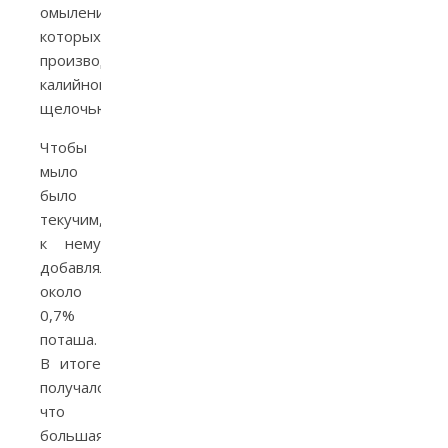
омыление
которых
производилось
калийной
щелочью.
Чтобы
мыло
было
текучим,
к нему
добавляли
около
0,7%
поташа.
В итоге
получалось,
что
большая