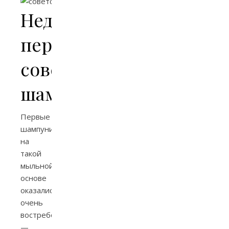
Недостатки
первых
советских
шампуней
Первые
шампуни
на
такой
мыльной
основе
оказались
очень
востребованы
—