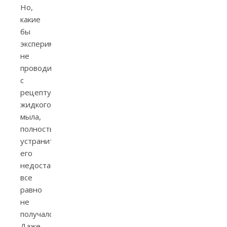
Но,
какие
бы
эксперименты
не
проводили
с
рецептурой
жидкого
мыла,
полностью
устранить
его
недостатки
все
равно
не
получалось.
Даже