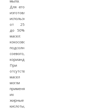
мыла.
Для его
изготовления
использовалось
от 25
до 50%
масел:
кокосового,
подсолнечного,
соевого,
кориандрового.
При
отсутствии
масел
могли
применяться
их
жирные
кислоты,