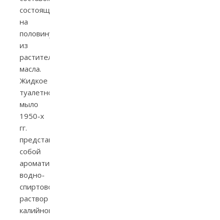
состоящим
на
половину
из
растительного
масла.
Жидкое
туалетное
мыло
1950-х
гг.
представляло
собой
ароматизированный
водно-
спиртовой
раствор
калийного