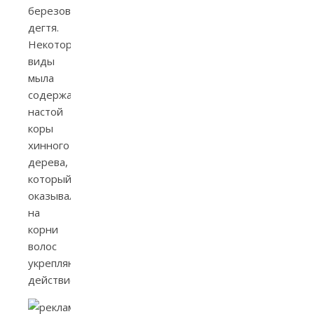
березового
дегтя.
Некоторые
виды
мыла
содержали
настой
коры
хинного
дерева,
который
оказывал
на
корни
волос
укрепляющее
действие.