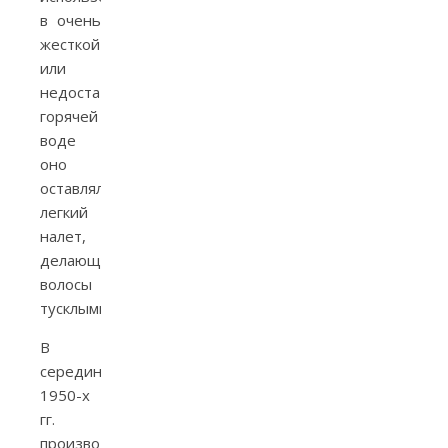
в очень
жесткой
или
недостаточно
горячей
воде
оно
оставляло
легкий
налет,
делающий
волосы
тусклыми.
В
середине
1950-х
гг.
производители