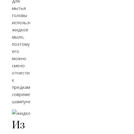
для
мытья
головы
использовалось
жидкое
мыло,
поэтому
его
можно
смело
отнести
к
предкам
современных
шампуней.
Из