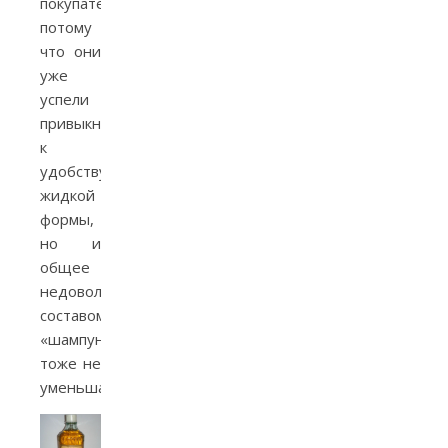
покупательниц,
потому
что они
уже
успели
привыкнуть
к
удобству
жидкой
формы,
но и
общее
недовольство
составом
«шампуня»
тоже не
уменьшалось.