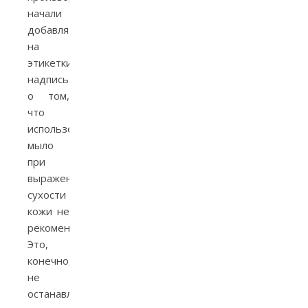
начали
добавлять
на
этикетки
надпись
о том,
что
использовать
мыло
при
выраженной
сухости
кожи не
рекомендуется.
Это,
конечно,
не
останавливало