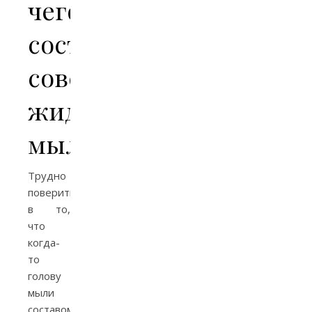
чего
состояло
советское
жидкое
мыло
Трудно
поверить
в то,
что
когда-
то
голову
мыли
составом,