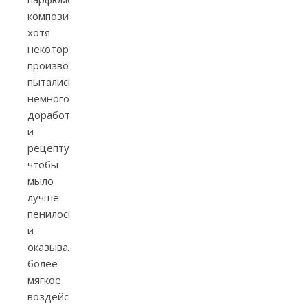
композиции,
хотя
некоторые
производители
пытались
немного
доработать
и
рецептуру,
чтобы
мыло
лучше
пенилось
и
оказывало
более
мягкое
воздействие