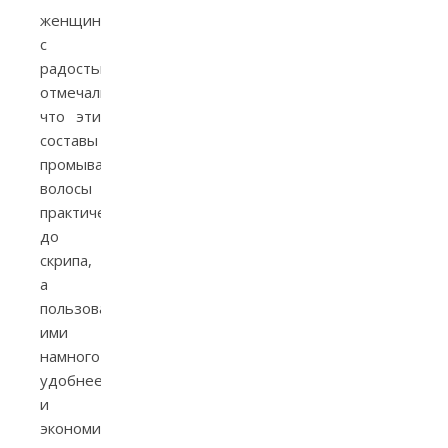
женщины
с
радостью
отмечали,
что эти
составы
промывают
волосы
практически
до
скрипа,
а
пользоваться
ими
намного
удобнее
и
экономичнее,