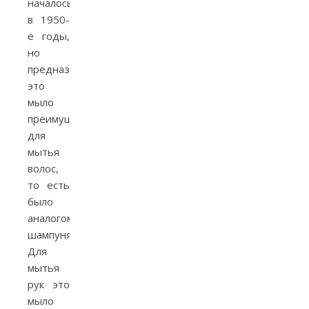
началось
в 1950-
е годы,
но
предназначалось
это
мыло
преимущественно
для
мытья
волос,
то есть
было
аналогом
шампуня.
Для
мытья
рук это
мыло