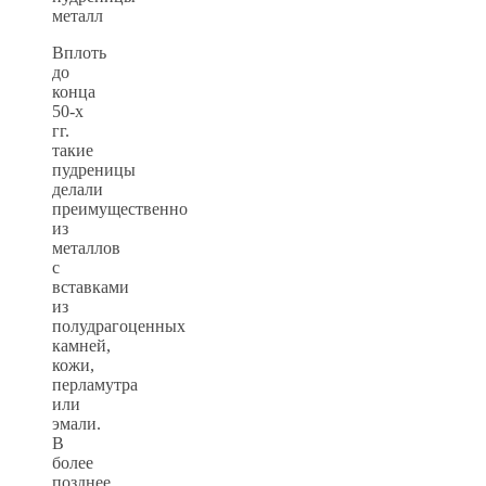
Вплоть
до
конца
50-х
гг.
такие
пудреницы
делали
преимущественно
из
металлов
с
вставками
из
полудрагоценных
камней,
кожи,
перламутра
или
эмали.
В
более
позднее