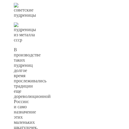
В
производстве
таких
пудрениц
долгое
время
прослеживались
традиции
еще
дореволюционной
России:
и само
назначение
этих
маленьких
шкатулочек,