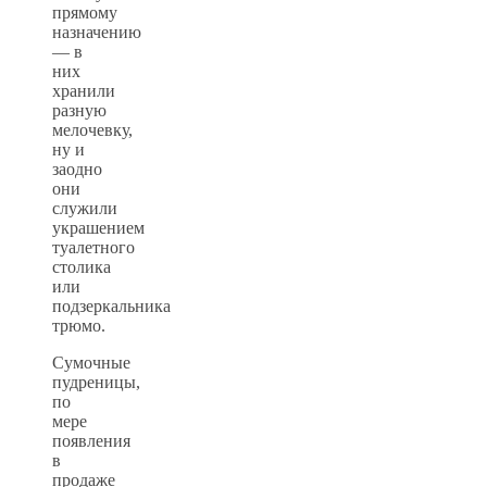
прямому
назначению
— в
них
хранили
разную
мелочевку,
ну и
заодно
они
служили
украшением
туалетного
столика
или
подзеркальника
трюмо.
Сумочные
пудреницы,
по
мере
появления
в
продаже