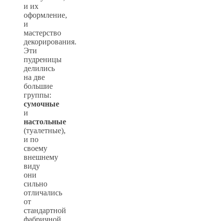
и их
оформление,
и
мастерство
декорирования.
Эти
пудреницы
делились
на две
большие
группы:
сумочные
и
настольные
(туалетные),
и по
своему
внешнему
виду
они
сильно
отличались
от
стандартной
фабричной