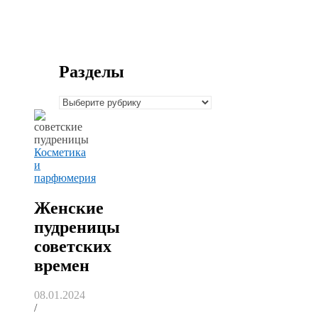
Разделы
Разделы
Косметика
и
парфюмерия
Женские
пудреницы
советских
времен
08.01.2024
/