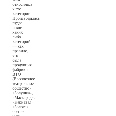
относилась
к это
категории.
Производилась
пудра
и вне
каких-
либо
категорий
— как
правило,
это
была
продукция
фабрики
ВТО
(Всесоюзное
театральное
общество):
«Золушка»,
«Маскарад»,
«Карнавал»,
«Золотая
осень»