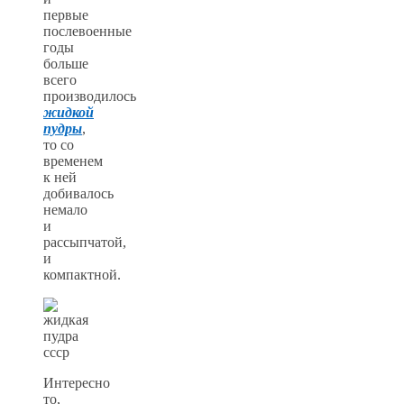
первые
послевоенные
годы
больше
всего
производилось
жидкой
пудры
,
то со
временем
к ней
добивалось
немало
и
рассыпчатой,
и
компактной.
Интересно
то,