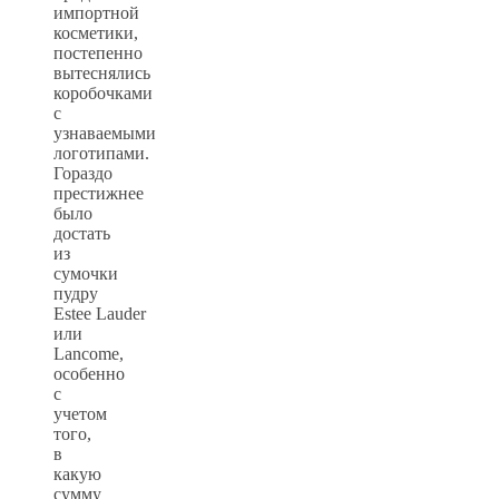
импортной
косметики,
постепенно
вытеснялись
коробочками
с
узнаваемыми
логотипами.
Гораздо
престижнее
было
достать
из
сумочки
пудру
Estee Lauder
или
Lancome,
особенно
с
учетом
того,
в
какую
сумму