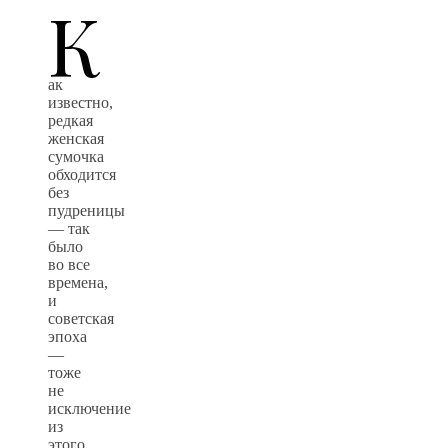
К
ак
известно,
редкая
женская
сумочка
обходится
без
пудреницы
— так
было
во все
времена,
и
советская
эпоха
—
тоже
не
исключение
из
этого