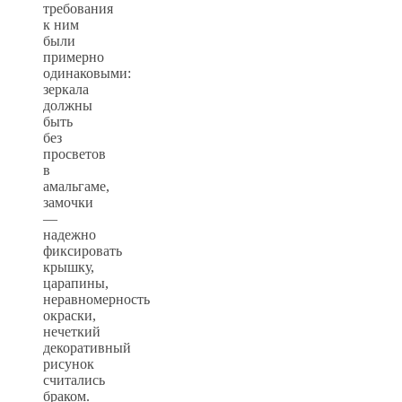
требования
к ним
были
примерно
одинаковыми:
зеркала
должны
быть
без
просветов
в
амальгаме,
замочки
—
надежно
фиксировать
крышку,
царапины,
неравномерность
окраски,
нечеткий
декоративный
рисунок
считались
браком.