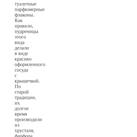
туалетные
парфюмерные
флаконы.
Как
правило,
пудреницы
этого
вида
делали
в виде
красиво
оформленного
сосуда
с
крышечкой.
По
старой
традиции,
их
долгое
время
производили
из
хрусталя,
фарфора