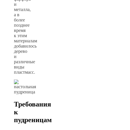
и
металла,
а в
более
позднее
время
к этим
материалам
добавилось
дерево
и
различные
виды
пластмасс.
Требования
к
пудреницам