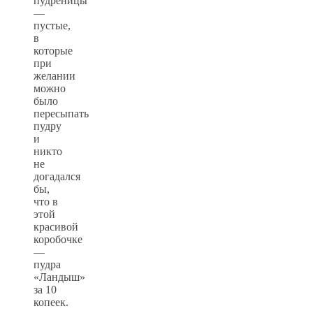
пудреницы
—
пустые,
в
которые
при
желании
можно
было
пересыпать
пудру
и
никто
не
догадался
бы,
что в
этой
красивой
коробочке
—
пудра
«Ландыш»
за 10
копеек.