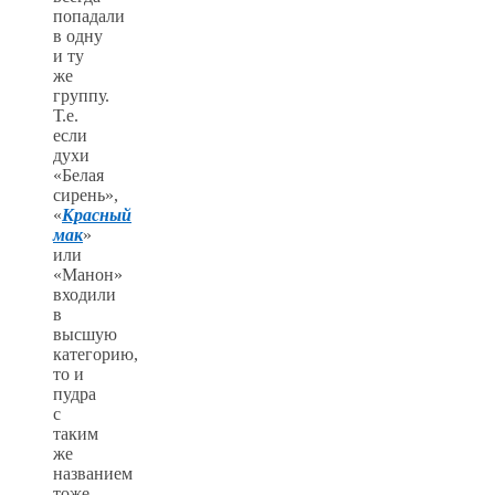
попадали
в одну
и ту
же
группу.
Т.е.
если
духи
«Белая
сирень»,
«
Красный
мак
»
или
«Манон»
входили
в
высшую
категорию,
то и
пудра
с
таким
же
названием
тоже