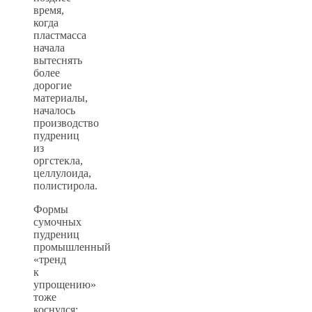
время,
когда
пластмасса
начала
вытеснять
более
дорогие
материалы,
началось
производство
пудрениц
из
оргстекла,
целлулоида,
полистирола.
Формы
сумочных
пудрениц
промышленный
«тренд
к
упрощению»
тоже
коснулся: