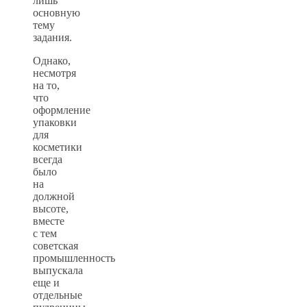
лишь
основную
тему
задания.
Однако,
несмотря
на то,
что
оформление
упаковки
для
косметики
всегда
было
на
должной
высоте,
вместе
с тем
советская
промышленность
выпускала
еще и
отдельные