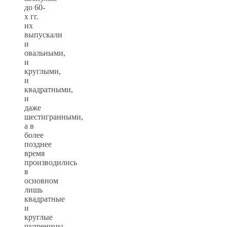
до 60-
х гг.
их
выпускали
и
овальными,
и
круглыми,
и
квадратными,
и
даже
шестигранными,
а в
более
позднее
время
производились
в
основном
лишь
квадратные
и
круглые
пудреницы.