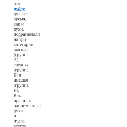
что
пудру
долгое
время,
как и
духи,
подразделяли
на три
категории:
высшая
(группа
А),
средняя
(группа
Б) и
низшая
(группа
В).
Как
правило,
одноименные
духи
и
пудра
всегда