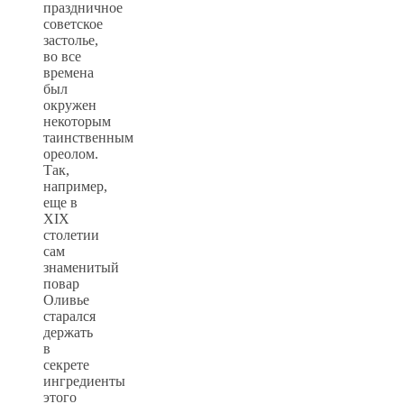
праздничное
советское
застолье,
во все
времена
был
окружен
некоторым
таинственным
ореолом.
Так,
например,
еще в
XIX
столетии
сам
знаменитый
повар
Оливье
старался
держать
в
секрете
ингредиенты
этого