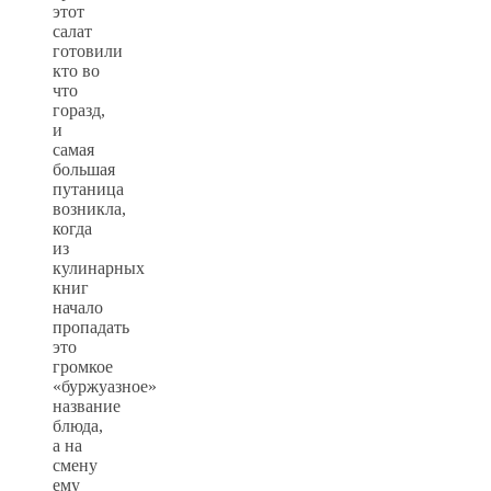
этот
салат
готовили
кто во
что
горазд,
и
самая
большая
путаница
возникла,
когда
из
кулинарных
книг
начало
пропадать
это
громкое
«буржуазное»
название
блюда,
а на
смену
ему