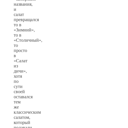
названия,
и
салат
превращался
то в
«Зимний»,
то в
«Столичный»,
то
просто
в
«Салат
из
дичи»,
хотя
по
сути
своей
оставался
тем
же
классическим
салатом,
который
подавали