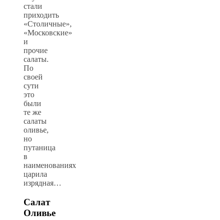
стали
приходить
«Столичные»,
«Московские»
и
прочие
салаты.
По
своей
сути
это
были
те же
салаты
оливье,
но
путаница
в
наименованиях
царила
изрядная…
Салат
Оливье