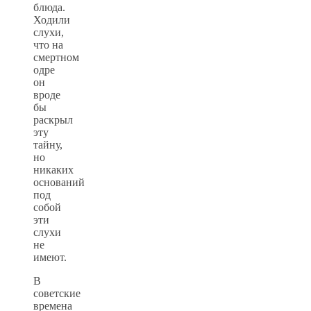
блюда.
Ходили
слухи,
что на
смертном
одре
он
вроде
бы
раскрыл
эту
тайну,
но
никаких
оснований
под
собой
эти
слухи
не
имеют.
В
советские
времена