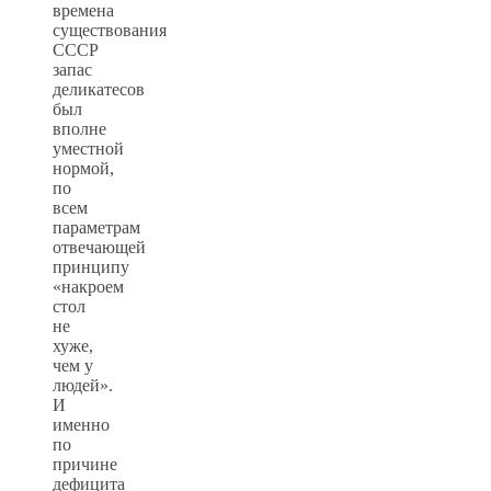
времена
существования
СССР
запас
деликатесов
был
вполне
уместной
нормой,
по
всем
параметрам
отвечающей
принципу
«накроем
стол
не
хуже,
чем у
людей».
И
именно
по
причине
дефицита