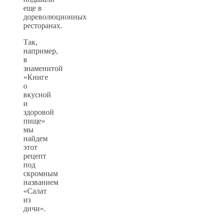
еще в
дореволюционных
ресторанах.
Так,
например,
в
знаменитой
«Книге
о
вкусной
и
здоровой
пище»
мы
найдем
этот
рецепт
под
скромным
названием
«Салат
из
дичи».