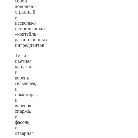
собой
довольно
странный
и
несколько
непривычный
«коктейль»
разноплановых
ингредиентов.
Тут и
цветная
капуста,
и
корень
сельдерея,
и
помидоры,
и
вареная
спаржа,
и
фасоль,
и
отварная