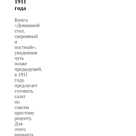
1911
года
Книга
«Домашний
стол,
скоромный
и
постный»,
увидевшая
чуть
позже
предыдущей,
в 1911
году,
предлагает
готовить
салат
по
совсем
простому
рецепту.
Для
этого
варианта