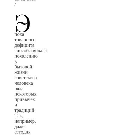
/
Э
поха
товарного
дефицита
способствовала
появлению
в
бытовой
жизни
советского
человека
ряда
некоторых
привычек
и
традиций.
Так,
например,
даже
сегодня