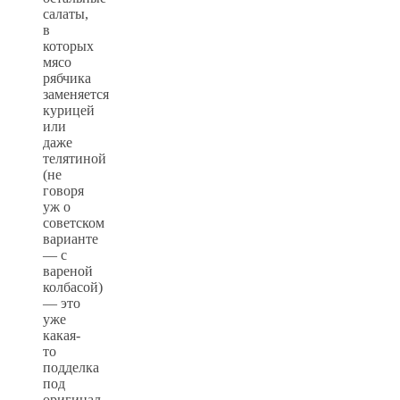
салаты,
в
которых
мясо
рябчика
заменяется
курицей
или
даже
телятиной
(не
говоря
уж о
советском
варианте
— с
вареной
колбасой)
— это
уже
какая-
то
подделка
под
оригинал.