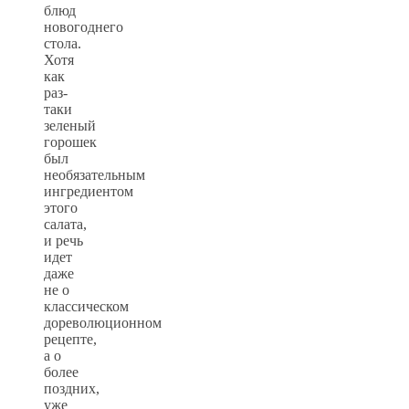
блюд
новогоднего
стола.
Хотя
как
раз-
таки
зеленый
горошек
был
необязательным
ингредиентом
этого
салата,
и речь
идет
даже
не о
классическом
дореволюционном
рецепте,
а о
более
поздних,
уже