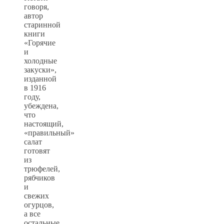
говоря,
автор
старинной
книги
«Горячие
и
холодные
закуски»,
изданной
в 1916
году,
убеждена,
что
настоящий,
«правильный»
салат
готовят
из
трюфелей,
рябчиков
и
свежих
огурцов,
а все
остальные