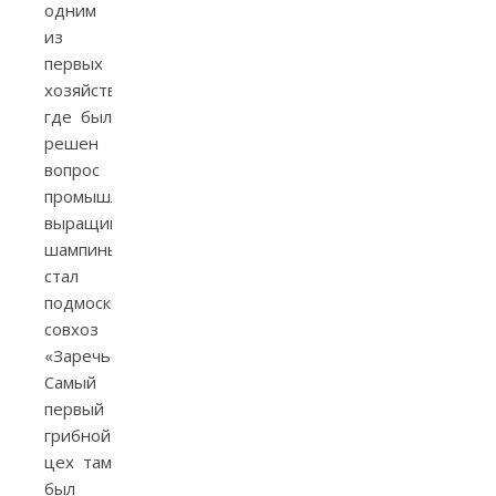
одним
из
первых
хозяйств,
где был
решен
вопрос
промышленного
выращивания
шампиньонов,
стал
подмосковный
совхоз
«Заречье».
Самый
первый
грибной
цех там
был