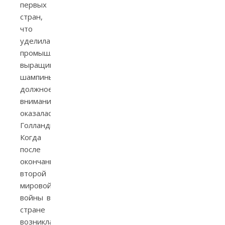
первых
стран,
что
уделила
промышленному
выращиванию
шампиньонов
должное
внимание,
оказалась
Голландия.
Когда
после
окончания
второй
мировой
войны в
стране
возникла