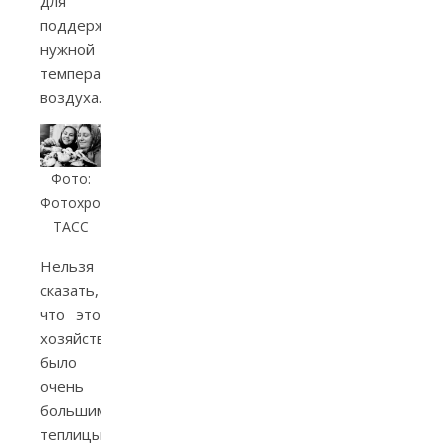
для
поддержки
нужной
температуры
воздуха.
Фото:
Фотохроника
ТАСС
Нельзя
сказать,
что это
хозяйство
было
очень
большим:
теплицы