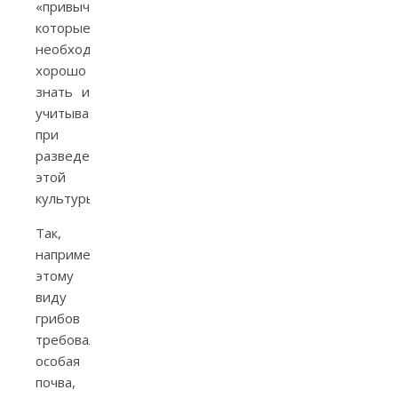
«привычек»,
которые
необходимо
хорошо
знать и
учитывать
при
разведении
этой
культуры.
Так,
например,
этому
виду
грибов
требовалась
особая
почва,