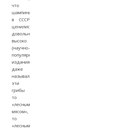
что
шампиньоны
в СССР
ценились
довольно
высоко
(научно-
популярные
издания
даже
называли
эти
грибы
то
«лесным
мясом»,
то
«лесными