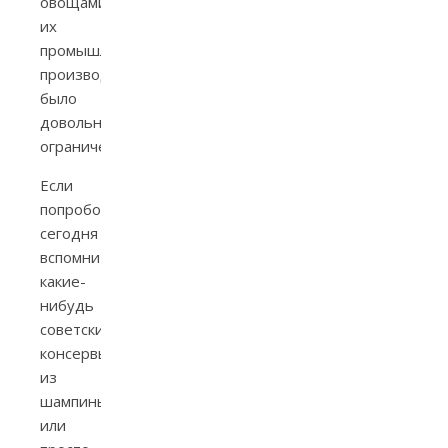
овощами»),
их
промышленное
производство
было
довольно
ограниченным.
Если
попробовать
сегодня
вспомнить
какие-
нибудь
советские
консервы
из
шампиньонов
или