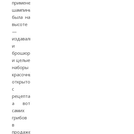
применения
шампиньонов
была на
высоте
—
издавались
и
брошюры,
и целые
наборы
красочных
открыток
с
рецептами,
а вот
самих
грибов
в
продаже