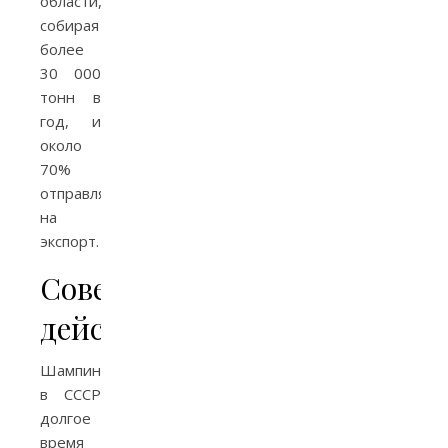
области,
собирая
более
30 000
тонн в
год, и
около
70%
отправляя
на
экспорт.
Советская
действительность
Шампиньоны
в СССР
долгое
время