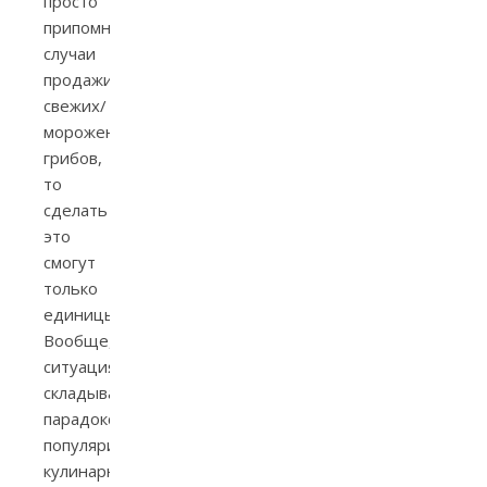
просто
припомнить
случаи
продажи
свежих/
мороженых
грибов,
то
сделать
это
смогут
только
единицы.
Вообще,
ситуация
складывалась
парадоксальная:
популяризация
кулинарного