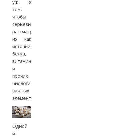
уж о
том,
чтобы
серьезно
рассматривать
их как
источник
белка,
витаминов
и
прочих
биологически
важных
элементов.
Одной
из