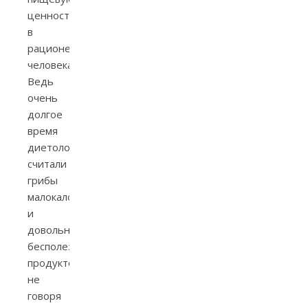
ценность
в
рационе
человека.
Ведь
очень
долгое
время
диетологи
считали
грибы
малокалорийным
и
довольно
бесполезным
продуктом,
не
говоря