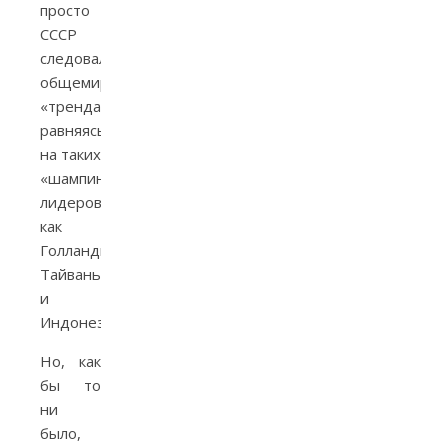
просто
СССР
следовал
общемировым
«трендам»,
равняясь
на таких
«шампиньонных»
лидеров,
как
Голландия,
Тайвань
и
Индонезия.
Но, как
бы то
ни
было,