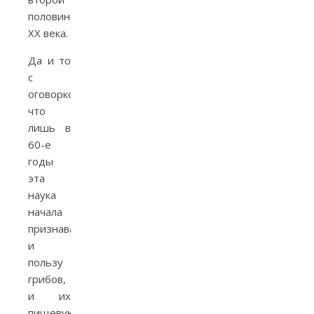
половине
XX века.
Да и то
с
оговоркой,
что
лишь в
60-е
годы
эта
наука
начала
признавать
и
пользу
грибов,
и их
пищевую