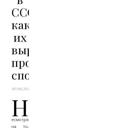
СССР:
как
их
выращивали
промышленным
способом
16.09.2024
Н
есмотря
на то,