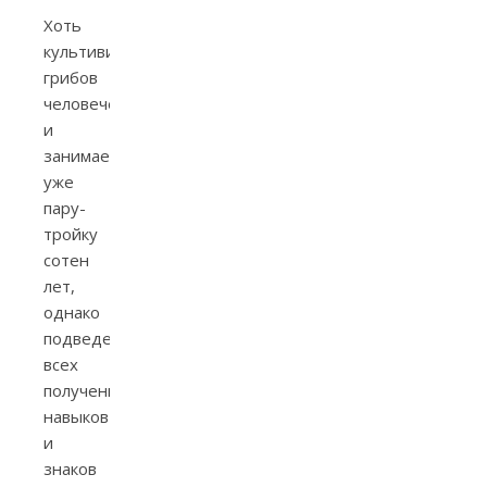
Хоть
культивированием
грибов
человечество
и
занимается
уже
пару-
тройку
сотен
лет,
однако
подведение
всех
полученных
навыков
и
знаков