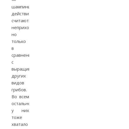
шампиньоны,
действительно,
считаются
неприхотливыми,
но
только
в
сравнении
с
выращиванием
других
видов
грибов.
Во всем
остальном
у них
тоже
хватало