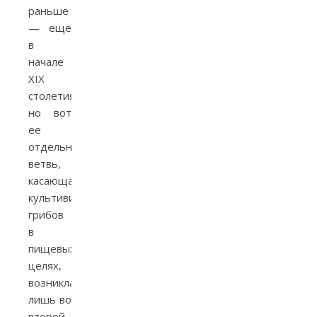
раньше
— еще
в
начале
XIX
столетия,
но вот
ее
отдельная
ветвь,
касающаяся
культивирования
грибов
в
пищевых
целях,
возникла
лишь во
второй