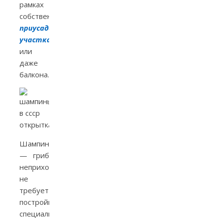
рамках
собственного
приусадебного
участка
или
даже
балкона.
Шампиньон
— гриб
неприхотливый,
не
требует
постройки
специальных