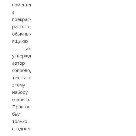
помещений,
а
прекрасно
растет в
обычных
ящиках
— так
утверждал
автор
сопроводительного
текста к
этому
набору
открыток.
Прав он
был
только
в одном
—