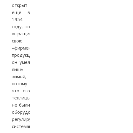
открыт
еще в
1954
году, но
выращивать
свою
«фирменную
продукцию»
он умел
лишь
зимой,
потому
что его
теплицы
не были
оборудованы
регулируемыми
системами