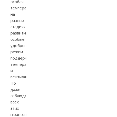
особая
температура
на
разных
стадиях
развития,
особые
удобрения,
режим
поддержания
температуры
и
вентиляции.
Но
даже
соблюдение
всех
этих
нюансов