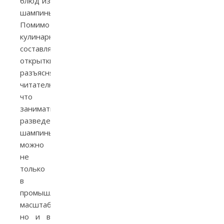
блюд из
шампиньонов.
Помимо
кулинарной
составляющей,
открытки
разъясняли
читателю,
что
заниматься
разведением
шампиньонов
можно
не
только
в
промышленных
масштабах,
но и в