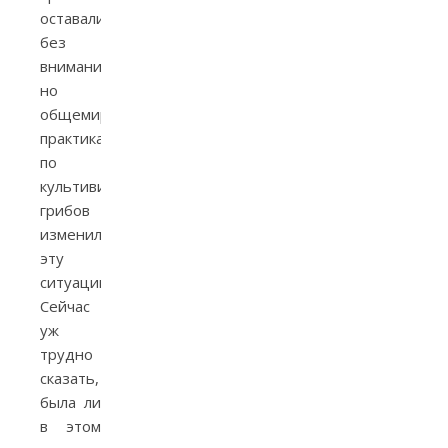
оставались
без
внимания,
но
общемировая
практика
по
культивированию
грибов
изменила
эту
ситуацию.
Сейчас
уж
трудно
сказать,
была ли
в этом