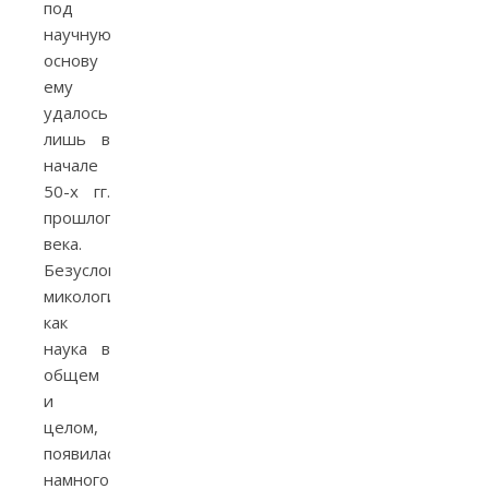
под
научную
основу
ему
удалось
лишь в
начале
50-х гг.
прошлого
века.
Безусловно,
микология,
как
наука в
общем
и
целом,
появилась
намного