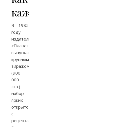
кажется?
В 1985
году
издательство
«Планета»
выпускает
крупным
тиражом
(900
000
экз.)
набор
ярких
открыток
с
рецептами