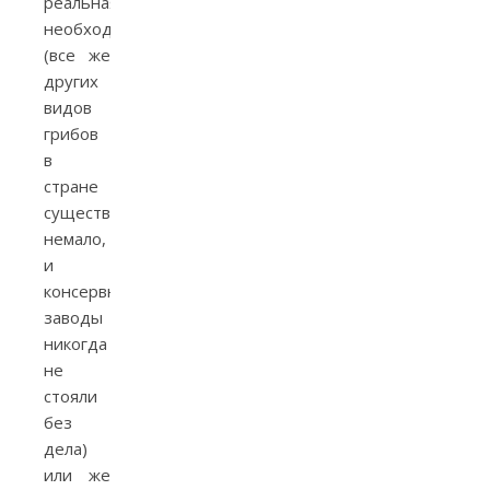
реальная
необходимость
(все же
других
видов
грибов
в
стране
существовало
немало,
и
консервные
заводы
никогда
не
стояли
без
дела)
или же