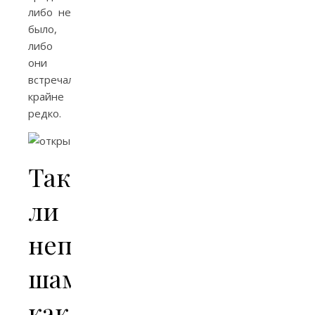
либо не
было,
либо
они
встречались
крайне
редко.
Так
ли
неприхотлив
шампиньон,
как