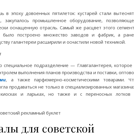
ь в эпоху довоенных пятилеток: кустарей стали вытесня
я, закупалось промышленное оборудование, позволяющ
ески оснащенную отрасль. Самый же расцвет этого сегмен
а было построено множество заводов и фабрик, а ран
тву галантереи расширили и оснастили новой техникой.
о специальное подразделение — Главгалантерея, которое
нтролем выполнения планов производства и поставки, оптов
ыми
, а также парфюмерно-косметическими товарами. Ч
гла продаваться не только в специализированных магазина
 киосках и ларьках, но также и с переносных лотков
лы для советской