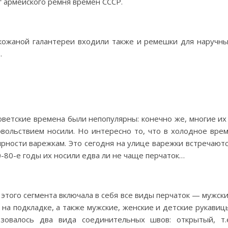
г армейского ремня времен СССР.
кожаной галантереи входили также и ремешки для наручн
.
оветские времена были непопулярны: конечно же, многие их
овольствием носили. Но интересно то, что в холодное вре
ярности варежкам. Это сегодня на улице варежки встречают
-80-е годы их носили едва ли не чаще перчаток…
я этого сегмента включала в себя все виды перчаток — мужск
на подкладке, а также мужские, женские и детские рукавиц
зовалось два вида соединительных швов: открытый, т.