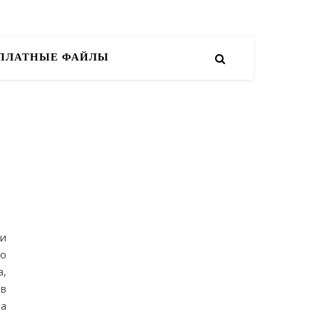
СПЛАТНЫЕ ФАЙЛЫ
ки
го
а,
в
за