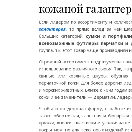
кожаной галанте
Если лидером по ассортименту и количес
галантерея
, то прямо вслед за ней шл
больших категорий:
сумки и портфели
всевозможные футляры
;
перчатки и 
группа, т.к. этот товар чаще производили 
Огромный ассортимент подразумевал налич
использование различного сырья. Так, нап
свиные или козлиные шкуры, обувная 
перчаточной кожи. Для более дорогих из
и морских животных. Ближе к 70-м годам 
кожи и ее заменители — дерматин, ледерин
Чтобы кожа держала форму, в работе ис
также оберточная, газетная и бюварная 
пряжки, кнопки, пластинки и уголки: чащ
покрытием, но для некоторых изделий ис