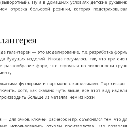
выворотный). Ну а в домашних условиях детские рукавич
ием отрезка бельевой резинки, которая подстраховыва
алантерея
да галантереи — это моделирование, т.е. разработка форм
да будущих изделий. Иногда получалось так, что при оче
е разнообразие форм, что скромная по численности груп
менту.
ожаными футлярами и портмоне с кошельками. Портсигары
лючить, хотя, как сказано чуть выше, все этот вид издел
роизводить больше из металла, чем из кожи.
 для очков, ключей, расчесок и пр. объяснялся тем, что д
чно использовались отходы производства. Это позволя