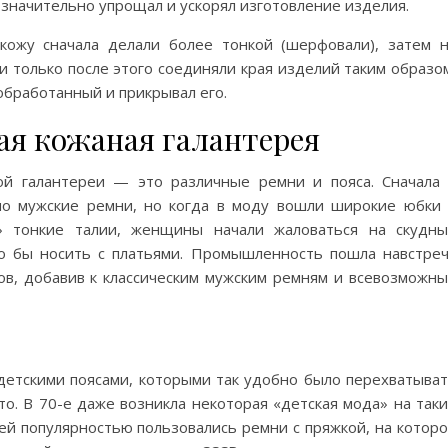
значительно упрощал и ускорял изготовление изделия.
кожу сначала делали более тонкой (шерфовали), затем 
 только после этого соединяли края изделий таким образо
обработанный и прикрывал его.
вая кожаная галантерея
ой галантереи — это различные ремни и пояса. Сначала
но мужские ремни, но когда в моду вошли широкие юбки
» тонкие талии, женщины начали жаловаться на скудн
о бы носить с платьями. Промышленность пошла навстре
в, добавив к классическим мужским ремням и всевозможн
 детскими поясами, которыми так удобно было перехватыва
о. В 70-е даже возникла некоторая «детская мода» на так
ей популярностью пользовались ремни с пряжкой, на котор