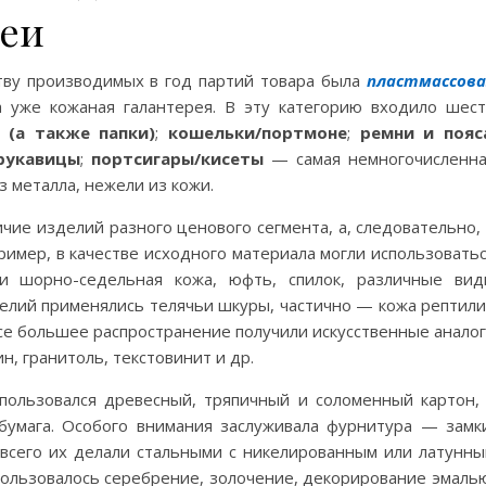
реи
тву производимых в год партий товара была
пластмассова
а уже кожаная галантерея. В эту категорию входило шес
 (а также папки)
;
кошельки/портмоне
;
ремни и пояс
рукавицы
;
портсигары/кисеты
— самая немногочисленн
из металла, нежели из кожи.
ие изделий разного ценового сегмента, а, следовательно,
ример, в качестве исходного материала могли использовать
и шорно-седельная кожа, юфть, спилок, различные ви
делий применялись телячьи шкуры, частично — кожа рептил
все большее распространение получили искусственные анало
, гранитоль, текстовинит и др.
пользовался древесный, тряпичный и соломенный картон,
бумага. Особого внимания заслуживала фурнитура — замк
е всего их делали стальными с никелированным или латунн
пользовалось серебрение, золочение, декорирование эмаль