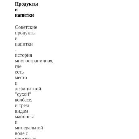
Продукты
и
напитки
Советские
продукты
и
напитки
-
история
многостраничная,
где
есть
место
и
дефицитной
"сухой"
колбасе,
и трем
видам
майонеза
и
минеральной
воде с
примесью