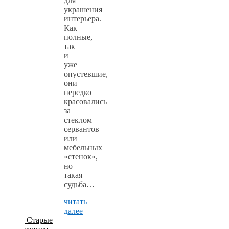
для
украшения
интерьера.
Как
полные,
так
и
уже
опустевшие,
они
нередко
красовались
за
стеклом
сервантов
или
мебельных
«стенок»,
но
такая
судьба…
читать
далее
Старые