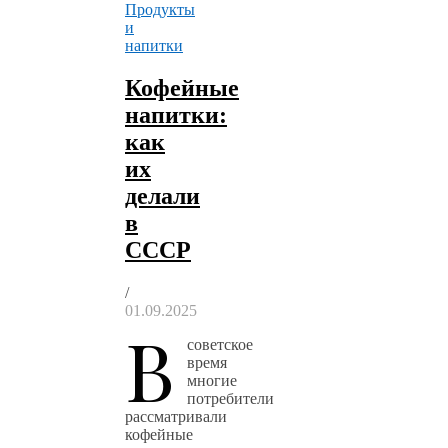
Продукты
и
напитки
Кофейные
напитки:
как
их
делали
в
СССР
/
01.09.2025
В
советское
время
многие
потребители
рассматривали
кофейные