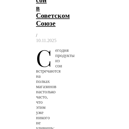
в
Советском
Союзе
/
10.11.2025
С
егодня
продукты
из
сои
встречаются
на
полках
магазинов
настолько
часто,
что
этим
уже
никого
не
удивишь: