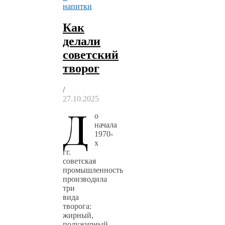
напитки
Как
делали
советский
творог
/
27.10.2025
Д
о
начала
1970-
х
гг.
советская
промышленность
производила
три
вида
творога:
жирный,
полужирный