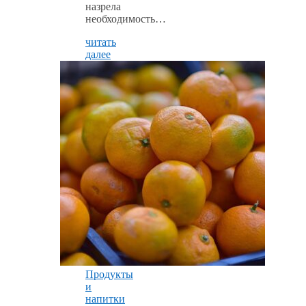
назрела
необходимость…
читать
далее
Продукты
и
напитки