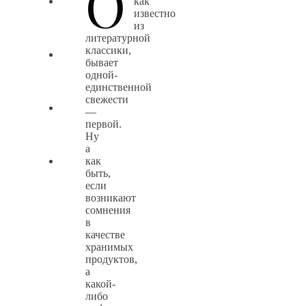
О
как
известно
из
литературной
классики,
бывает
одной-
единственной
свежести
—
первой.
Ну
а
как
быть,
если
возникают
сомнения
в
качестве
хранимых
продуктов,
а
какой-
либо