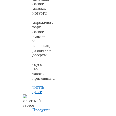
соевое
молоко,
йогурты
и
мороженое,
тофу,
соевое
«мясо»
и
«спаржа»,
различные
десерты
и
соусы.
Но
такого
признания…
читать
далее
Продукты
и