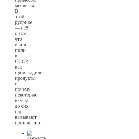
мышьяка.
В
этой
рубрике
— всё
о том,
что
ели и
пили
в
СССР,
как
производили
продукты
и
почему
некоторые
вкусы
до сих
пор
вызывают
ностальгию.