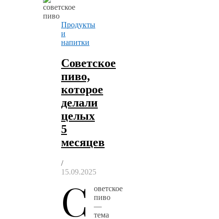
Продукты
и
напитки
Советское
пиво,
которое
делали
целых
5
месяцев
/
15.09.2025
С
оветское
пиво
—
тема