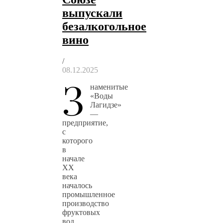
выпускали
безалкогольное
вино
/
08.12.2025
З
наменитые
«Воды
Лагидзе»
—
предприятие,
с
которого
в
начале
XX
века
началось
промышленное
производство
фруктовых
вод