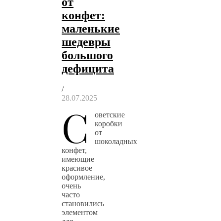
от
конфет:
маленькие
шедевры
большого
дефицита
/
28.07.2025
С
оветские
коробки
от
шоколадных
конфет,
имеющие
красивое
оформление,
очень
часто
становились
элементом