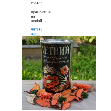
сортов
—
практически,
на
любой…
читать
далее