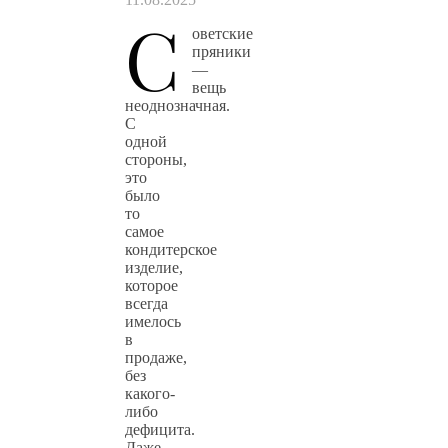
С
оветские
пряники
—
вещь
неоднозначная.
С
одной
стороны,
это
было
то
самое
кондитерское
изделие,
которое
всегда
имелось
в
продаже,
без
какого-
либо
дефицита.
Даже